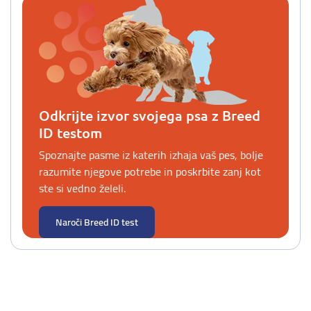
Odkrijte izvor svojega psa z Breed
ID testom
Spoznajte pasme iz katerih izhaja vaš pes, bolje
razumite njegove potrebe in poskrbite zanj kot
ste si vedno želeli.
Naroči Breed ID test