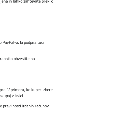
njena in lahko zahtevate preklic
 PayPal-a, ki podpira tudi
orabnika obvestite na
upca. V primeru, ko kupec izbere
kupaj z izvidi.
e pravilnosti izdanih računov