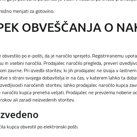
možno menjati za gotovino.
OPEK OBVEŠČANJA O N
 obvestilo po e-pošti, da je naročilo sprejeto. Registriranemu upora
u in vsebini naročila. Prodajalec naročilo pregleda, preveri izvedljiv
om zavrne. Pri izvedbi storitev, ki jih prodajalec ne izvaja v lastnem
tve s strani svojega dobavitelja in na čas, v katerem lahko ta dobav
izvedljivosti naročenih storitev, lahko prodajalec naročilo kupca zavr
 naročilo kupca preneha veljati. Prodajalec ne prevzema nobene odg
rokov ali zaradi neizvedenih storitev.
 izvedeno
ila kupca obvestil po elektronski pošti.