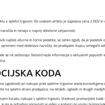
lu v spletni trgovini. Ob vsakem artiklu je zapisana cena z DDV in
naročila in nimajo v naprej določene veljavnosti.
ovili najbolj ažurne in točne podatke, se lahko zgodi, da je podatek
kla spremeni med obdelavo naročila, bo prodajalec kupcu omogočil o
ode se ne seštevajo. Natančnejše informacije o aktualnih popustih i
lca.
OCIJSKA KODA
ične ugodnosti pri nakupu prek spletne trgovine www.eurovetgene.
e na spletni strani prodajalca, na letakih, oglasih in drugih medijih
njem koraku nakupa v spletni trgovini. Vrednost promocijske kode
ki ga je potrebno poravnati je viden v košarici po vnosu promocijs