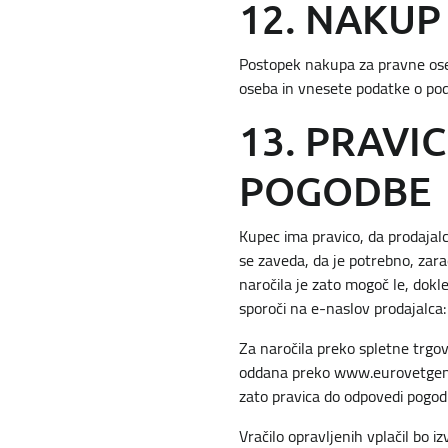
12. NAKUP
Postopek nakupa za pravne oseb
oseba in vnesete podatke o pod
13. PRAVI
POGODBE
Kupec ima pravico, da prodajalc
se zaveda, da je potrebno, zarad
naročila je zato mogoč le, dokl
sporoči na e-naslov prodajalca
Za naročila preko spletne trgov
oddana preko www.eurovetgene.co
zato pravica do odpovedi pogod
Vračilo opravljenih vplačil bo 