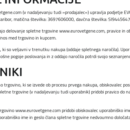
gene.com (v nadaljevanju tudi »prodajalec«) upravlja podjetje EV
 Maribor, matična številka: 3697606000, davčna številka: SI9445647
čajo delovanje spletne trgovine www.eurovetgene.com, pravice in o
odnos med trgovino in kupcem.
, ki so veljavni v trenutku nakupa (oddaje spletnega naročila). Upor
ošne pogoje poslovanja in z oddajo naročila potrdi svojo seznanjeno
NIKI
no trgovino, ki se izvede ob procesu prvega nakupa, obiskovalec po
tne trgovine (v nadaljevanju tudi uporabnik) pridobi pravico do na
o trgovino www.eurovetgene.com pridobi obiskovalec uporabniško ime
Uporabniško ime in geslo člana spletne trgovine nedvoumno določat