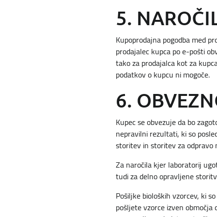
5. NAROČI
Kupoprodajna pogodba med prod
prodajalec kupca po e-pošti obv
tako za prodajalca kot za kupca
podatkov o kupcu ni mogoče.
6. OBVEZN
Kupec se obvezuje da bo zagotov
nepravilni rezultati, ki so pos
storitev in storitev za odpravo
Za naročila kjer laboratorij ugot
tudi za delno opravljene storitv
Pošiljke bioloških vzorcev, ki 
pošljete vzorce izven območja d