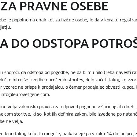
 ZA PRAVNE OSEBE
e je popolnoma enak kot za fizične osebe, le da v koraku registraci
jetju.
CA DO ODSTOPA POTRO
u sporoči, da odstopa od pogodbe, ne da bi mu bilo treba navesti ra
i čim hitrejše izvedbe naročenih storitev, delo začeti takoj, ko vzore
er vzorec ne prispe k prodajalcu, o čemer prodajalec obvesti kupca
:
info@eurovetgene.com
.
ine velja zakonska pravica za odpoved pogodbe v štirinajstih dneh. 
m storitve, ki so, kot jih definira zakon, bile izvedene po natanč
be ne velja.
izvedeno takoj, ko je to mogoče, najkasneje pa v roku 14 dni od pre