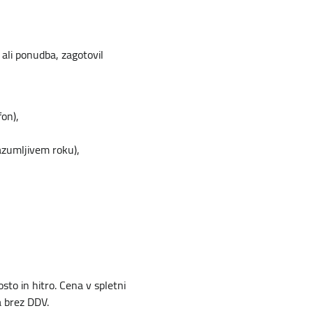
li ponudba, zagotovil
on),
razumljivem roku),
to in hitro. Cena v spletni
 brez DDV.