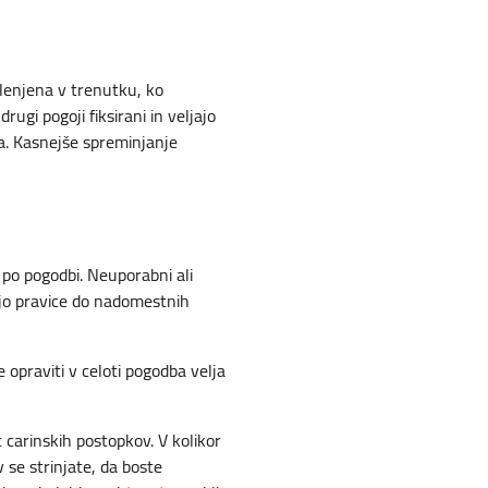
lenjena v trenutku, ko
gi pogoji fiksirani in veljajo
la. Kasnejše spreminjanje
 po pogodbi. Neuporabni ali
jajo pravice do nadomestnih
e opraviti v celoti pogodba velja
 carinskih postopkov. V kolikor
 se strinjate, da boste