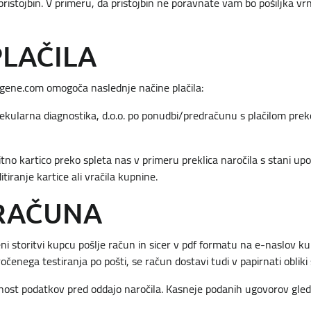
ristojbin. V primeru, da pristojbin ne poravnate vam bo pošiljka vr
PLAČILA
ene.com omogoča naslednje načine plačila:
kularna diagnostika, d.o.o. po ponudbi/predračunu s plačilom preko
ditno kartico preko spleta nas v primeru preklica naročila s stani up
tiranje kartice ali vračila kupnine.
 RAČUNA
ni storitvi kupcu pošlje račun in sicer v pdf formatu na e-naslov k
enega testiranja po pošti, se račun dostavi tudi v papirnati obliki s
lnost podatkov pred oddajo naročila. Kasneje podanih ugovorov gled