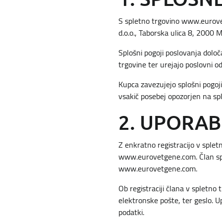
S spletno trgovino www.eurovet
d.o.o., Taborska ulica 8, 2000
Splošni pogoji poslovanja dolo
trgovine ter urejajo poslovni 
Kupca zavezujejo splošni pogoji
vsakič posebej opozorjen na spl
2. UPORAB
Z enkratno registracijo v splet
www.eurovetgene.com. Član sple
www.eurovetgene.com.
Ob registraciji člana v spletn
elektronske pošte, ter geslo. 
podatki.