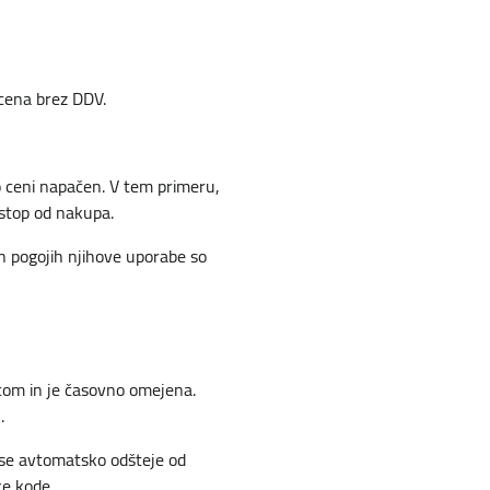
 cena brez DDV.
 o ceni napačen. V tem primeru,
dstop od nakupa.
n pogojih njihove uporabe so
com in je časovno omejena.
.
 se avtomatsko odšteje od
ke kode.