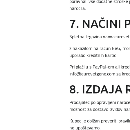
poravnali vse dodatne stroške p
naročila.
7. NAČINI 
Spletna trgovina www.eurovetg
z nakazilom na račun EVG, mole
uporabo kreditnih kartic
Pri plačilu s PayPal-om ali kre
info@eurovetgene.com
za kredi
8. IZDAJA
Prodajalec po opravljeni naroče
možnost za dostavo izvidov naroč
Kupec je dolžan preveriti pravi
ne upoštevamo.