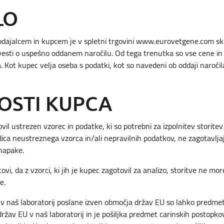
LO
ajalcem in kupcem je v spletni trgovini www.eurovetgene.com sk
esti o uspešno oddanem naročilu. Od tega trenutka so vse cene in dru
. Kot kupec velja oseba s podatki, kot so navedeni ob oddaji naroči
OSTI KUPCA
il ustrezen vzorec in podatke, ki so potrebni za izpolnitev storitev
ledica neustreznega vzorca in/ali nepravilnih podatkov, ne zagotavl
 napake.
ovi, da z vzorci, ki jih je kupec zagotovil za analizo, storitve ne mor
e.
so v naš laboratorij poslane izven območja držav EU so lahko predmet
ržav EU v naš laboratorij in je pošiljka predmet carinskih postopkov