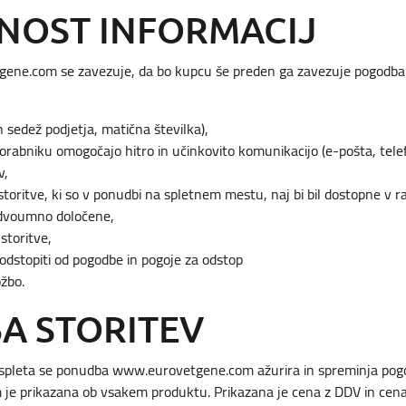
PNOST INFORMACIJ
ene.com se zavezuje, da bo kupcu še preden ga zavezuje pogodba a
n sedež podjetja, matična številka),
orabniku omogočajo hitro in učinkovito komunikacijo (e-pošta, telef
v,
storitve, ki so v ponudbi na spletnem mestu, naj bi bil dostopne v 
edvoumno določene,
 storitve,
odstopiti od pogodbe in pogoje za odstop
ožbo.
A STORITEV
spleta se ponudba www.eurovetgene.com ažurira in spreminja pogos
je prikazana ob vsakem produktu. Prikazana je cena z DDV in cena