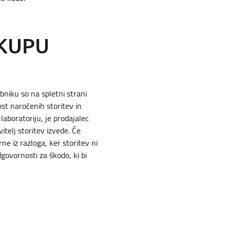
AKUPU
bniku so na spletni strani
ost naročenih storitev in
 laboratoriju, je prodajalec
itelj storitev izvede. Če
ne iz razloga, ker storitev ni
ovornosti za škodo, ki bi