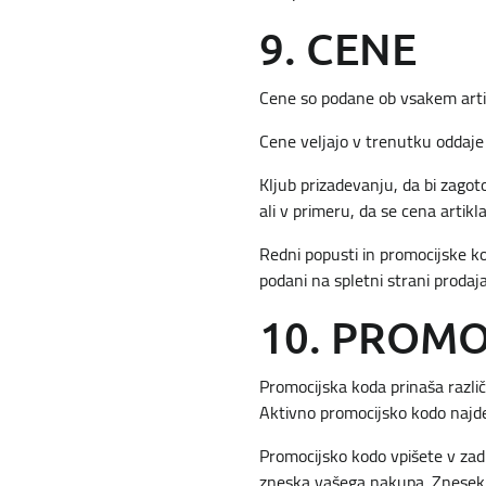
9. CENE
Cene so podane ob vsakem artik
Cene veljajo v trenutku oddaje 
Kljub prizadevanju, da bi zagot
ali v primeru, da se cena arti
Redni popusti in promocijske k
podani na spletni strani prodaja
10. PROM
Promocijska koda prinaša razl
Aktivno promocijsko kodo najdet
Promocijsko kodo vpišete v zad
zneska vašega nakupa. Znesek, 