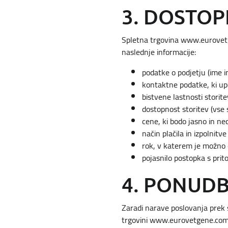
3. DOSTO
Spletna trgovina www.eurovetg
naslednje informacije:
podatke o podjetju (ime i
kontaktne podatke, ki up
bistvene lastnosti storite
dostopnost storitev (vse 
cene, ki bodo jasno in n
način plačila in izpolnitve
rok, v katerem je možno 
pojasnilo postopka s prit
4. PONUDB
Zaradi narave poslovanja prek 
trgovini www.eurovetgene.com 