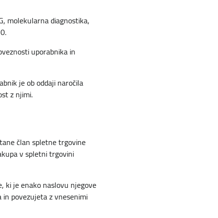
G, molekularna diagnostika,
0.
bveznosti uporabnika in
abnik je ob oddaji naročila
st z njimi.
stane član spletne trgovine
kupa v spletni trgovini
, ki je enako naslovu njegove
a in povezujeta z vnesenimi