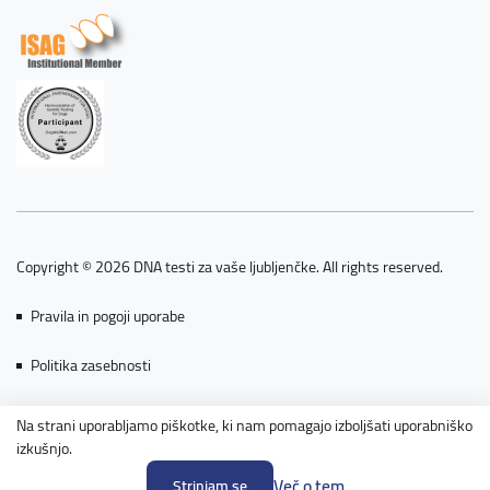
Copyright © 2026 DNA testi za vaše ljubljenčke. All rights reserved.
Pravila in pogoji uporabe
Politika zasebnosti
Piškotki
Na strani uporabljamo piškotke, ki nam pomagajo izboljšati uporabniško
izkušnjo.
Powered by nopCommerce
Več o tem
Strinjam se