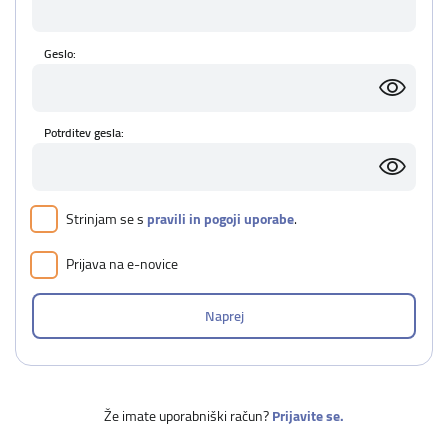
Geslo:
Potrditev gesla:
Strinjam se s
pravili in pogoji uporabe
.
Prijava na e-novice
Že imate uporabniški račun?
Prijavite se.