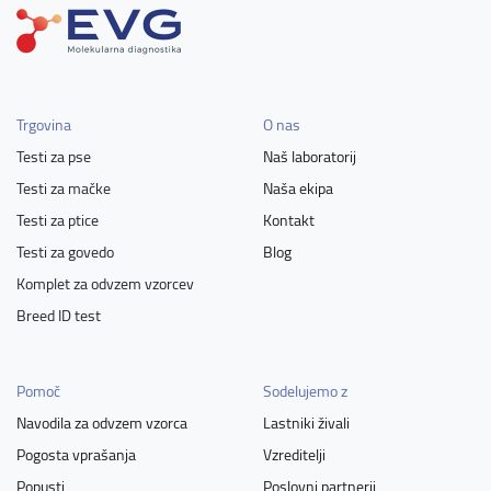
Trgovina
O nas
Testi za pse
Naš laboratorij
Testi za mačke
Naša ekipa
Testi za ptice
Kontakt
Testi za govedo
Blog
Komplet za odvzem vzorcev
Breed ID test
Pomoč
Sodelujemo z
Navodila za odvzem vzorca
Lastniki živali
Pogosta vprašanja
Vzreditelji
Popusti
Poslovni partnerji