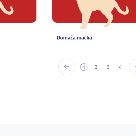
Domača mačka
1
2
3
4