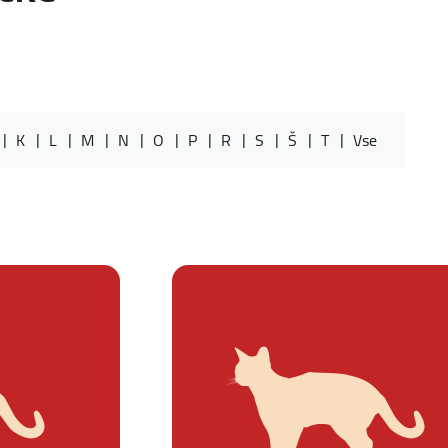
K
L
M
N
O
P
R
S
Š
T
Vse