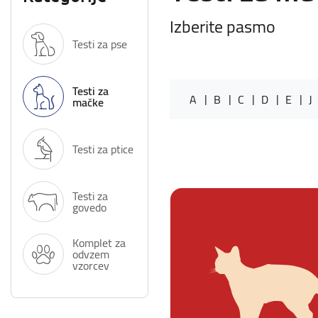
Izberite pasmo
Testi za pse
Testi za
A
B
C
D
E
J
mačke
Testi za ptice
Testi za
govedo
Komplet za
odvzem
vzorcev