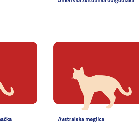
Ameriška zvitouhka dolgodlaka
mačka
Avstralska meglica