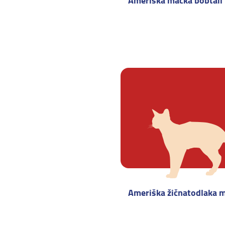
Ameriška mačka bobtail
Ameriška žičnatodlaka 