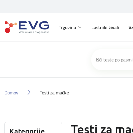
Trgovina
Lastniki živali
Vz
Domov
Testi za mačke
Testi za m
Kategorije