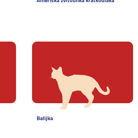
Ameriška zvitouhka kratkodlaka
Balijka