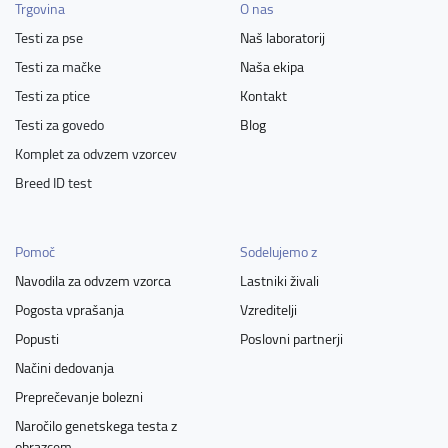
Trgovina
O nas
Testi za pse
Naš laboratorij
Testi za mačke
Naša ekipa
Testi za ptice
Kontakt
Testi za govedo
Blog
Komplet za odvzem vzorcev
Breed ID test
Pomoč
Sodelujemo z
Navodila za odvzem vzorca
Lastniki živali
Pogosta vprašanja
Vzreditelji
Popusti
Poslovni partnerji
Načini dedovanja
Preprečevanje bolezni
Naročilo genetskega testa z
obrazcem