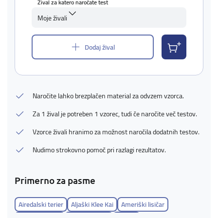
Žival za katero naročate test
Moje živali
Dodaj žival
Naročite lahko brezplačen material za odvzem vzorca.
Za 1 žival je potreben 1 vzorec, tudi če naročite več testov.
Vzorce živali hranimo za možnost naročila dodatnih testov.
Nudimo strokovno pomoč pri razlagi rezultatov.
Primerno za pasme
Airedalski terier
Aljaški Klee Kai
Ameriški lisičar