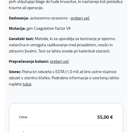
psih vključujejo blage do hude krvavitve, ki nastanejo kot posledica
travme ali operacije.
Dedovanje:
avtosomno recesivno -
preberi več
Mutacija:
gen Coagulation factor VII
Genetski test:
Metoda, ki se uporablja za testiranje je izjemno
natančna in omogoča razlikovanje med prizadetimi, nosilci in
zdravimi živalmi. Test se lahko izvede pri katerikoli starosti.
Preprečevanje bolezni:
preberi več
Vzorec
: Polna kri odvzeta v EDTA (1,0 ml) ali bris ustne sluznice
odvzet s sterilno ščetko. Podrobne informacije o vzorčenju lahko
najdete
tukaj
.
55,00 €
Cena: