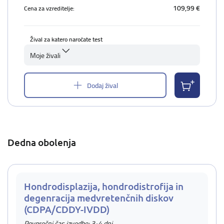
109,99 €
Cena za vzreditelje:
Žival za katero naročate test
Moje živali
Dodaj žival
Dedna obolenja
Hondrodisplazija, hondrodistrofija in
degenracija medvretenčnih diskov
(CDPA/CDDY-IVDD)
Povprečni čas izvedbe: 3-4 dni