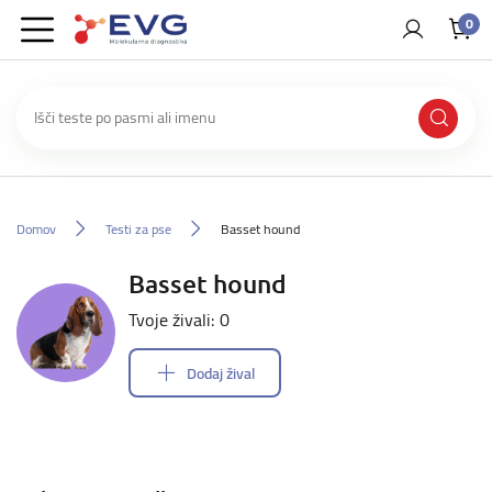
0
Domov
Testi za pse
Basset hound
Basset hound
Tvoje živali: 0
Dodaj žival