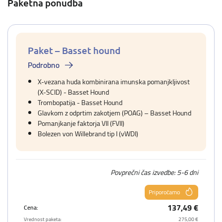
Paketna ponudba
Paket – Basset hound
Podrobno
X-vezana huda kombinirana imunska pomanjkljivost
(X-SCID) - Basset Hound
Trombopatija - Basset Hound
Glavkom z odprtim zakotjem (POAG) – Basset Hound
Pomanjkanje faktorja VII (FVII)
Bolezen von Willebrand tip I (vWDI)
Povprečni čas izvedbe: 5-6 dni
Priporočamo
137,49 €
Cena:
Vrednost paketa:
275,00 €