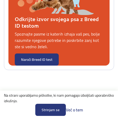
Odkrijte izvor svojega psa z Breed
ID testom
Spoznajte pasme iz katerih izhaja vaš pes, bolje
razumite njegove potrebe in poskrbite zanj kot
ste si vedno želeli.
Naroči Breed ID test
Na strani uporabljamo piškotke, ki nam pomagajo izboljšati uporabniško
izkušnjo.
Več o tem
Strinjam se