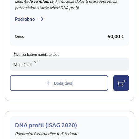
Izberite
le za mladiča
, ki mu želiš določiti starševstvo. Za
potencialne starše izberi DNA profil.
Podrobno
50,00 €
Cena:
Žival za katero naročate test
Moje živali
Dodaj žival
DNA profil (ISAG 2020)
Povprečni čas izvedbe: 4-5 tednov