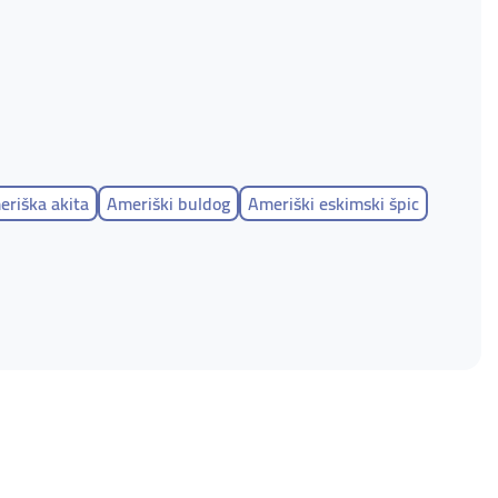
riška akita
Ameriški buldog
Ameriški eskimski špic
ffordshire terier
Ameriški vodni španjel
leški španjel- toy
Angleški špringer španjel
i gonič
Arteško normandijski baset
trijski kratkodlaki pinč
Azavak
ajčar
Bedlingtonski terier
Belgijski grifon
arski ovčar
Bergamski ovčar
Bernardinec
orderski ovčar - Border Collie
Bordojska doga
Brazilska fila
Brazilski terier
Bretonski baset