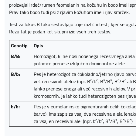
proizvajali rdeč/rumen feomelanin na kožuhu in bodo imeli sp
Prav tako bodo tudi psi z rjavim kožuhom imeli rjav smrček.
Test za lokus B tako sestavljajo trije različni testi, kjer se ugo
Rezultat je podan kot skupni izid vseh treh testov.
Genotip
Opis
B/B:
Homozigot, ki ne nosi nobenega recesivnega alela 
potomce prenese izključno dominantne alele
B/b:
Pes je heterozigot za čokoladno/jetrno rjavo barvo
c
c
s
s
d
d
več recesivnih alelov (npr. B
/b
, B
/B
, B
/B
ali 
lahko prenese enega ali več recesivnih alelov. V pr
kromosomih, je lahko tudi heterozigoten pes rjav
b/b:
Pes je v eumelaninsko pigmentiranih delih čokolad
barvo); ima zapis za vsaj dva recesivna alela (enak
c
c
s
s
d
d
za vsaj en recesivni alel (npr. b
/b
, B
/B
, B
/B
)