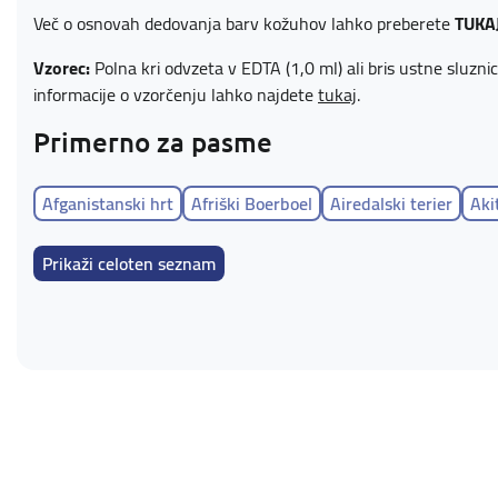
Več o osnovah dedovanja barv kožuhov lahko preberete
TUKAJ
Vzorec:
Polna kri odvzeta v EDTA (1,0 ml) ali bris ustne sluzni
informacije o vzorčenju lahko najdete
tukaj
.
Primerno za pasme
Afganistanski hrt
Afriški Boerboel
Airedalski terier
Aki
Ameriški goli terier
Ameriški koker španjel
Ameriški leop
Prikaži celoten seznam
Ameriško angleški rakunar
Anatolski ovčar
Angleški koke
Angleški toy terier
Appenzelski planšarski pes
Ardenski
Australian Stumpy Tail Cattle Dog
Auvernejski ptičar
Avs
Azorski govedar (Căo Fila De Săo Miguel)
Barbet
Basenji
Belgijski ovčar - Groenendael
Belgijski ovčar - Laekenois
Bernski planšarski pes
Biewer terier
Billy
Bloodhound 
Borzoj - ruski hrt
Bosanski ostrodlaki gonič - barak
Bost