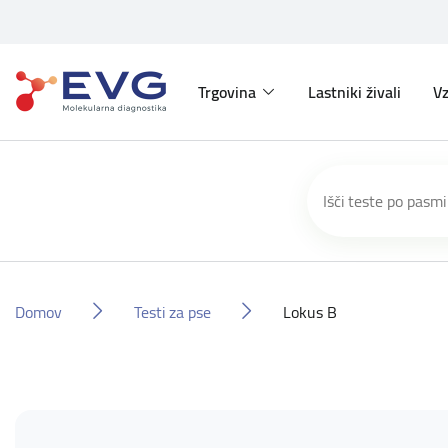
Trgovina
Lastniki živali
Vz
Domov
Testi za pse
Lokus B