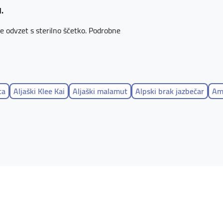
.
ce odvzet s sterilno ščetko. Podrobne
ta
Aljaški Klee Kai
Aljaški malamut
Alpski brak jazbečar
Ame
ardji pes
Ameriški lisičar
Ameriški pit bull terier
Ameriški sta
r španjel
Angleški lisičar
Angleški ovčar
Angleški seter
Ang
 govedar
Argentinski pes
Arieški ptičar
Arieški zajčar
Artešk
tralski govedar
Avstralski svilnati terier
Avstralski terier
Avs
Basset hound
Bauceron
Bavarski barvar
Beagle
Beagle z
Belgijski ovčar - Malinois
Belgijski ovčar - Tervueren
Beli švic
- Pes sv. Huberta
Bolonjec
Bolonka Zwetna
Border terier
B
on terier
Boykinov španjel
Bradati škotski ovčar
Brandl brak