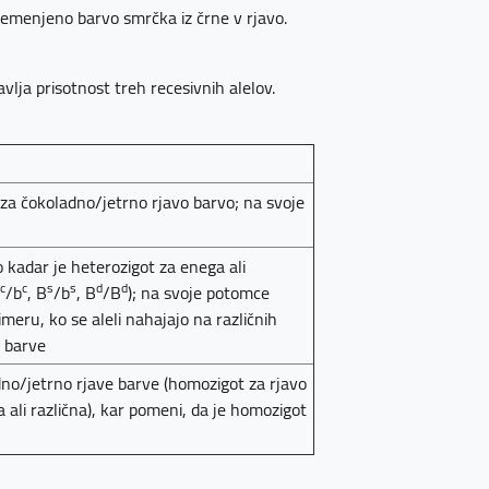
remenjeno barvo smrčka iz črne v rjavo.
tavlja prisotnost treh recesivnih alelov.
za čokoladno/jetrno rjavo barvo; na svoje
 kadar je heterozigot za enega ali
c
c
s
s
d
d
B
/b
, B
/b
, B
/B
); na svoje potomce
imeru, ko se aleli nahajajo na različnih
e barve
no/jetrno rjave barve (homozigot za rjavo
a ali različna), kar pomeni, da je homozigot