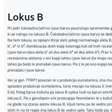
Lokus B
Pri psih čokoladno/jetrno rjavo barvo povzročajo spremembe g
ki se nahaja na lokusu B. Čokoladno/jetrno rjava barva se ded
Na tem lokusu so opisani štirje aleli: poleg normalnega alela B, 
c
s
d
b
, b
in b
. Kombinacija dveh kopij katerega koli od treh reces
c
d
s
rjavo barvo (dva alela b
ali dva alela b
ali dva alela b
). Prav 
recesivnima aleloma v eni kopiji lahko rjave barve (če imajo re
lahko pa bodo le prenašali rjavo barvo. Psi z le po eno kopijo k
prenašalci rjave barve.
Ker je gen
TYRP1
povezan le s produkcijo eumelanina, ima mutac
sposobni produkcije eumelanina, torej morajo na lokusu E imeti
E/e). Poleg barve kožuha pa lokus B vpliva tudi na barvo smrčka
lokusa E. Psi z genotipom e/e proizvajajo feomelanin le v ko
ne glede na stanje alelov lokusa B, kljub temu pa še vedno pr
očeh in na te regije ima lokus B še vedno vpliv. Tako bodo psi, 