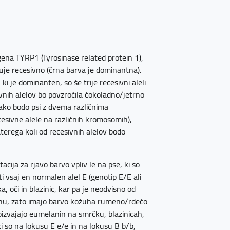
ena TYRP1 (Tyrosinase related protein 1),
uje recesivno (črna barva je dominantna).
ki je dominanten, so še trije recesivni aleli
ivnih alelov bo povzročila čokoladno/jetrno
tako bodo psi z dvema različnima
cesivne alele na različnih kromosomih),
aterega koli od recesivnih alelov bodo
ija za rjavo barvo vpliv le na pse, ki so
 vsaj en normalen alel E (genotip E/E ali
, oči in blazinic, kar pa je neodvisno od
žuhu, zato imajo barvo kožuha rumeno/rdečo
oizvajajo eumelanin na smrčku, blazinicah,
ki so na lokusu E e/e in na lokusu B b/b,