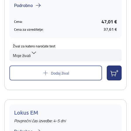
Podrobno
47,01 €
Cena:
37,61 €
Cena za vzreditelje:
Žival za katero naročate test
Moje živali
Dodaj žival
Lokus EM
Povprečni čas izvedbe: 4-5 dni