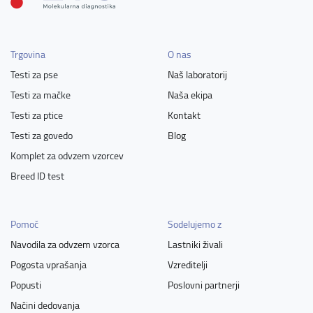
Trgovina
O nas
Testi za pse
Naš laboratorij
Testi za mačke
Naša ekipa
Testi za ptice
Kontakt
Testi za govedo
Blog
Komplet za odvzem vzorcev
Breed ID test
Pomoč
Sodelujemo z
Navodila za odvzem vzorca
Lastniki živali
Pogosta vprašanja
Vzreditelji
Popusti
Poslovni partnerji
Načini dedovanja