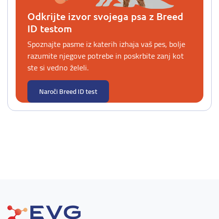
Odkrijte izvor svojega psa z Breed
ID testom
Spoznajte pasme iz katerih izhaja vaš pes, bolje
razumite njegove potrebe in poskrbite zanj kot
ste si vedno želeli.
Naroči Breed ID test