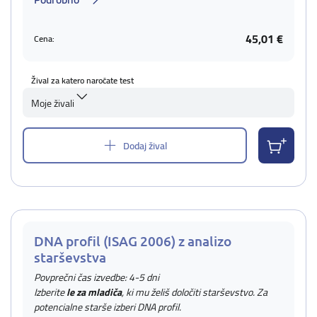
45,01 €
Cena:
Žival za katero naročate test
Moje živali
Dodaj žival
DNA profil (ISAG 2006) z analizo
starševstva
Povprečni čas izvedbe: 4-5 dni
Izberite
le za mladiča
, ki mu želiš določiti starševstvo. Za
potencialne starše izberi DNA profil.