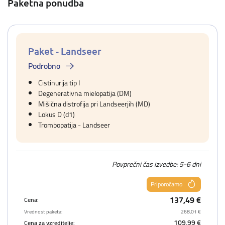
Paketna ponudba
Paket - Landseer
Podrobno
Cistinurija tip I
Degenerativna mielopatija (DM)
Mišična distrofija pri Landseerjih (MD)
Lokus D (d1)
Trombopatija - Landseer
Povprečni čas izvedbe: 5-6 dni
Priporočamo
137,49 €
Cena:
Vrednost paketa:
268,01 €
109,99 €
Cena za vzreditelje: