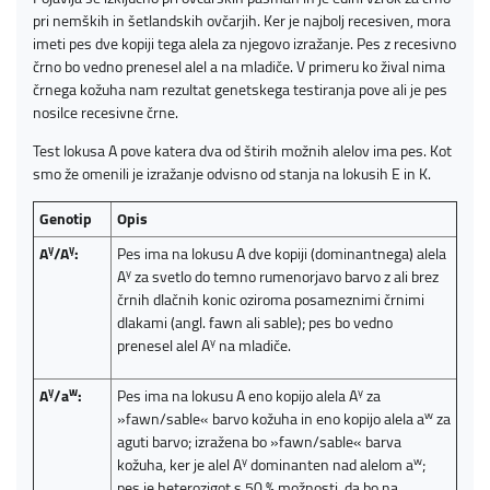
pri nemških in šetlandskih ovčarjih. Ker je najbolj recesiven, mora
imeti pes dve kopiji tega alela za njegovo izražanje. Pes z recesivno
črno bo vedno prenesel alel a na mladiče. V primeru ko žival nima
črnega kožuha nam rezultat genetskega testiranja pove ali je pes
nosilce recesivne črne.
Test lokusa A pove katera dva od štirih možnih alelov ima pes. Kot
smo že omenili je izražanje odvisno od stanja na lokusih E in K.
Genotip
Opis
y
y
A
/A
:
Pes ima na lokusu A dve kopiji (dominantnega) alela
y
A
za svetlo do temno rumenorjavo barvo z ali brez
črnih dlačnih konic oziroma posameznimi črnimi
dlakami (angl. fawn ali sable); pes bo vedno
y
prenesel alel A
na mladiče.
y
w
y
A
/a
:
Pes ima na lokusu A eno kopijo alela A
za
w
»fawn/sable« barvo kožuha in eno kopijo alela a
za
aguti barvo; izražena bo »fawn/sable« barva
y
w
kožuha, ker je alel A
dominanten nad alelom a
;
pes je heterozigot s 50 % možnosti, da bo na