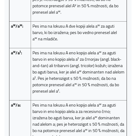
y
potomce prenesel alel A
in 50 % možnosti, da bo
w
prenesel alel a
.
w
w
w
a
/a
:
Pes ima na lokusu A dve kopiji alela a
za aguti
barvo, ki bo izražena; pes bo vedno prenesel alel
w
a
na mladiče.
w
t
w
a
/a
:
Pes ima na lokusu A eno kopijo alela a
za aguti
t
barvo in eno kopijo alela a
za črnorjav (angl. black-
and-tan) ali tribarvni (angl. tricolor) kožuh; izražena
w
bo aguti barva, ker je alel a
dominanten nad alelom
t
a
. Pes je heterozigot s 50 % možnosti, da bo na
w
potomce prenesel alel a
in 50 % možnosti, da bo
t
prenesel alel a
.
w
w
a
/a:
Pes ima na lokusu A eno kopijo alela a
za aguti
barvo in eno kopijo alela a za recesivno črno;
w
izražena bo aguti barva, ker je alel a
dominanten
nad alelom a; pes je heterozigot s 50 % možnosti, da
w
bo na potomce prenesel alel a
in 50 % možnosti, da