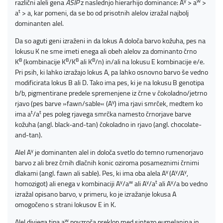
y
w
različni aleli gena
ASIP
z naslednjo hierarhijo dominance: A
> a
>
t
a
> a, kar pomeni, da se bo od prisotnih alelov izražal najbolj
dominanten alel.
Da so aguti geni izraženi in da lokus A določa barvo kožuha, pes na
lokusu K ne sme imeti enega ali obeh alelov za dominanto črno
B
B
B
B
K
(kombinacije K
/K
ali K
/n) in/ali na lokusu E kombinacije e/e.
Pri psih, ki lahko izražajo lokus A, pa lahko osnovno barvo še vedno
modificirata lokus B ali D. Tako ima pes, ki je na lokusu B genotipa
b/b, pigmentirane predele spremenjene iz črne v čokoladno/jetrno
y
rjavo (pes barve »fawn/sable« (A
) ima rjavi smrček, medtem ko
t
t
ima a
/a
pes poleg rjavega smrčka namesto črnorjave barve
kožuha (angl. black-and-tan) čokoladno in rjavo (angl. chocolate-
and-tan).
y
Alel A
je dominanten alel in določa svetlo do temno rumenorjavo
barvo z ali brez črnih dlačnih konic oziroma posameznimi črnimi
y
y
y
dlakami (angl. fawn ali sable). Pes, ki ima oba alela A
(A
/A
,
y
w
y
t
y
homozigot) ali enega v kombinaciji A
/a
ali A
/a
ali A
/a bo vedno
izražal opisano barvo, v primeru, ko je izražanje lokusa A
omogočeno s strani lokusov E in K.
w
Alel divjega tipa a
povzroča preklop med sintezo eumelanina in