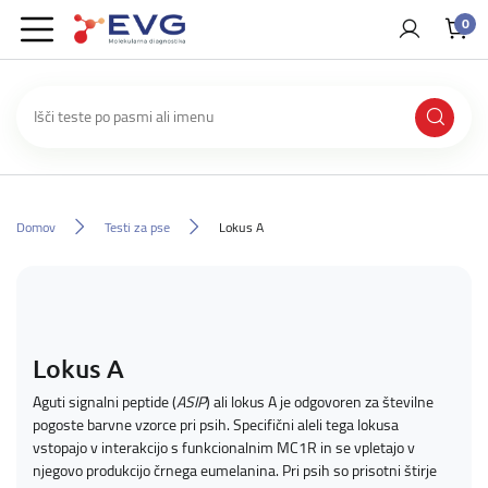
0
Domov
Testi za pse
Lokus A
Lokus A
Aguti signalni peptide (
ASIP
) ali lokus A je odgovoren za številne
pogoste barvne vzorce pri psih. Specifični aleli tega lokusa
vstopajo v interakcijo s funkcionalnim MC1R in se vpletajo v
njegovo produkcijo črnega eumelanina. Pri psih so prisotni štirje