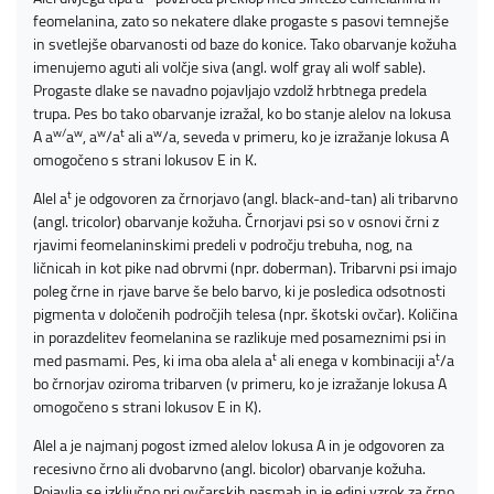
feomelanina, zato so nekatere dlake progaste s pasovi temnejše
in svetlejše obarvanosti od baze do konice. Tako obarvanje kožuha
imenujemo aguti ali volčje siva (angl. wolf gray ali wolf sable).
Progaste dlake se navadno pojavljajo vzdolž hrbtnega predela
trupa. Pes bo tako obarvanje izražal, ko bo stanje alelov na lokusa
w/
w
w
t
w
A a
a
, a
/a
ali a
/a, seveda v primeru, ko je izražanje lokusa A
omogočeno s strani lokusov E in K.
t
Alel a
je odgovoren za črnorjavo (angl. black-and-tan) ali tribarvno
(angl. tricolor) obarvanje kožuha. Črnorjavi psi so v osnovi črni z
rjavimi feomelaninskimi predeli v področju trebuha, nog, na
ličnicah in kot pike nad obrvmi (npr. doberman). Tribarvni psi imajo
poleg črne in rjave barve še belo barvo, ki je posledica odsotnosti
pigmenta v določenih področjih telesa (npr. škotski ovčar). Količina
in porazdelitev feomelanina se razlikuje med posameznimi psi in
t
t
med pasmami. Pes, ki ima oba alela a
ali enega v kombinaciji a
/a
bo črnorjav oziroma tribarven (v primeru, ko je izražanje lokusa A
omogočeno s strani lokusov E in K).
Alel a je najmanj pogost izmed alelov lokusa A in je odgovoren za
recesivno črno ali dvobarvno (angl. bicolor) obarvanje kožuha.
Pojavlja se izključno pri ovčarskih pasmah in je edini vzrok za črno