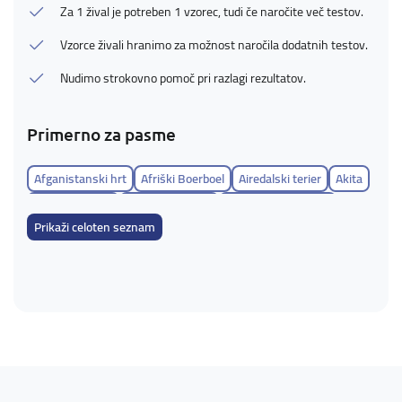
Za 1 žival je potreben 1 vzorec, tudi če naročite več testov.
Vzorce živali hranimo za možnost naročila dodatnih testov.
Nudimo strokovno pomoč pri razlagi rezultatov.
Primerno za pasme
Afganistanski hrt
Afriški Boerboel
Airedalski terier
Akita
Aljaški Klee Kai
Aljaški malamut
Alpski brak jazbečar
Prikaži celoten seznam
Ameriška akita
Ameriški buldog
Ameriški eskimski špic
Ameriški goli terier
Ameriški koker španjel
Ameriški leopardji pes
Ameriški lisičar
Ameriški pit bull terier
Ameriški staffordshire terier
Ameriški vodni španjel
Ameriško angleški rakunar
Anatolski ovčar
Angleški koker španjel
Angleški lisičar
Angleški ovčar
Angleški seter
Angleški španjel- toy