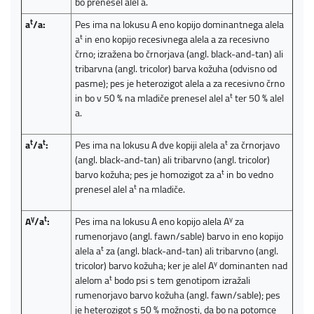
bo prenesel alel a.
t
a
/a:
Pes ima na lokusu A eno kopijo dominantnega alela
t
a
in eno kopijo recesivnega alela a za recesivno
črno; izražena bo črnorjava (angl. black-and-tan) ali
tribarvna (angl. tricolor) barva kožuha (odvisno od
pasme); pes je heterozigot alela a za recesivno črno
t
in bo v 50 % na mladiče prenesel alel a
ter 50 % alel
a.
t
t
t
a
/a
:
Pes ima na lokusu A dve kopiji alela a
za črnorjavo
(angl. black-and-tan) ali tribarvno (angl. tricolor)
t
barvo kožuha; pes je homozigot za a
in bo vedno
t
prenesel alel a
na mladiče.
y
t
y
A
/a
:
Pes ima na lokusu A eno kopijo alela A
za
rumenorjavo (angl. fawn/sable) barvo in eno kopijo
t
alela a
za (angl. black-and-tan) ali tribarvno (angl.
y
tricolor) barvo kožuha; ker je alel A
dominanten nad
t
alelom a
bodo psi s tem genotipom izražali
rumenorjavo barvo kožuha (angl. fawn/sable); pes
je heterozigot s 50 % možnosti, da bo na potomce