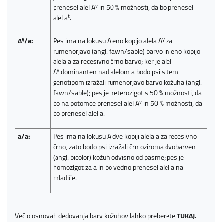
y
prenesel alel A
in 50 % možnosti, da bo prenesel
t
alel a
.
y
y
A
/a:
Pes ima na lokusu A eno kopijo alela A
za
rumenorjavo (angl. fawn/sable) barvo in eno kopijo
alela a za recesivno črno barvo; ker je alel
y
A
dominanten nad alelom a bodo psi s tem
genotipom izražali rumenorjavo barvo kožuha (angl.
fawn/sable); pes je heterozigot s 50 % možnosti, da
y
bo na potomce prenesel alel A
in 50 % možnosti, da
bo prenesel alel a.
a/a:
Pes ima na lokusu A dve kopiji alela a za recesivno
črno, zato bodo psi izražali črn oziroma dvobarven
(angl. bicolor) kožuh odvisno od pasme; pes je
homozigot za a in bo vedno prenesel alel a na
mladiče.
Več o osnovah dedovanja barv kožuhov lahko preberete
TUKAJ
.