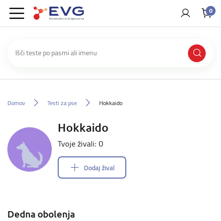
0
Domov
Testi za pse
Hokkaido
Hokkaido
Tvoje živali: 0
Dodaj žival
Dedna obolenja