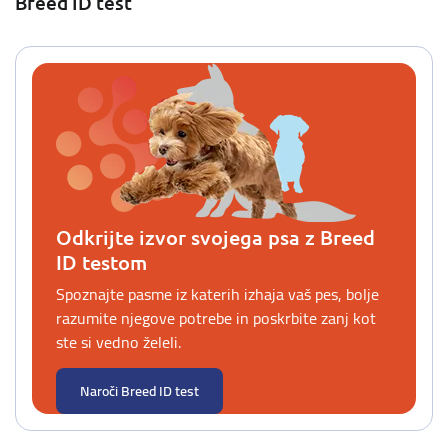
Breed ID test
Odkrijte izvor svojega psa z Breed
ID testom
Spoznajte pasme iz katerih izhaja vaš pes, bolje
razumite njegove potrebe in poskrbite zanj kot
ste si vedno želeli.
Naroči Breed ID test