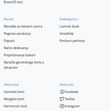
Breed ID test
Pomoč
Sodelujemo z
Navodila za odvzem vzorca
Lastniki živali
Pogosta vprašanja
Vzreditelji
Popusti
Poslovni partnerji
Načini dedovanja
Preprečevanje bolezni
Naročilo genetskega testa z
obrazcem
Veterinarji
Sledi nam
Genetski testi
Facebook
Alergijski testi
Twitter
Hormonski testi
Instagram