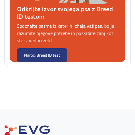
Odkrijte izvor svojega psa z Breed
ID testom
Spoznajte pasme iz katerih izhaja vaš pes, bolje
razumite njegove potrebe in poskrbite zanj kot
ste si vedno želeli.
Naroči Breed ID test