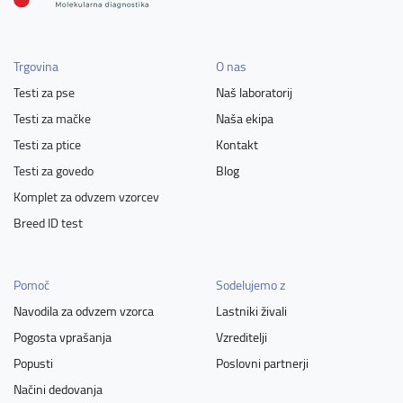
Trgovina
O nas
Testi za pse
Naš laboratorij
Testi za mačke
Naša ekipa
Testi za ptice
Kontakt
Testi za govedo
Blog
Komplet za odvzem vzorcev
Breed ID test
Pomoč
Sodelujemo z
Navodila za odvzem vzorca
Lastniki živali
Pogosta vprašanja
Vzreditelji
Popusti
Poslovni partnerji
Načini dedovanja