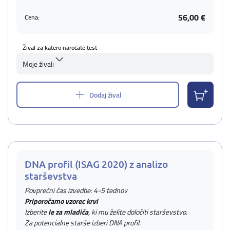
56,00 €
Cena:
Žival za katero naročate test
Moje živali
Dodaj žival
DNA profil (ISAG 2020) z analizo
starševstva
Povprečni čas izvedbe: 4-5 tednov
Priporočamo vzorec krvi
Izberite
le za mladiča
, ki mu želite določiti starševstvo.
Za potencialne starše izberi DNA profil.