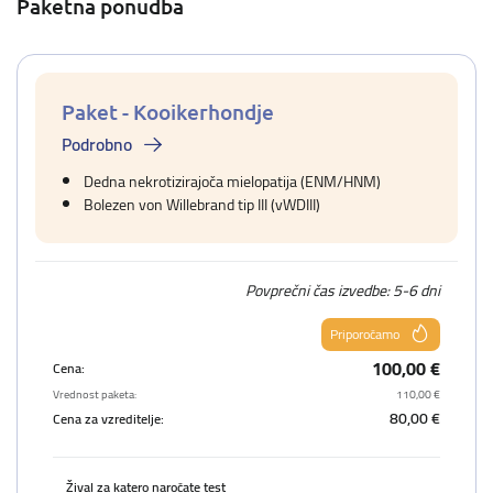
Paketna ponudba
Paket - Kooikerhondje
Podrobno
Dedna nekrotizirajoča mielopatija (ENM/HNM)
Bolezen von Willebrand tip III (vWDIII)
Povprečni čas izvedbe: 5-6 dni
Priporočamo
100,00 €
Cena:
Vrednost paketa:
110,00 €
80,00 €
Cena za vzreditelje:
Žival za katero naročate test