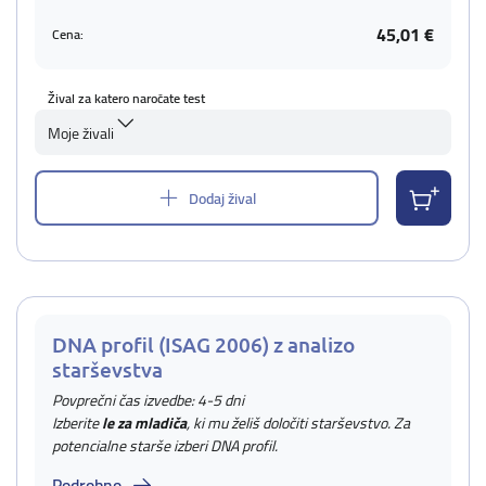
45,01 €
Cena:
Žival za katero naročate test
Moje živali
Dodaj žival
DNA profil (ISAG 2006) z analizo
starševstva
Povprečni čas izvedbe: 4-5 dni
Izberite
le za mladiča
, ki mu želiš določiti starševstvo. Za
potencialne starše izberi DNA profil.
Podrobno