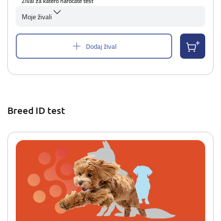
Žival za katero naročate test
Moje živali
Dodaj žival
Breed ID test