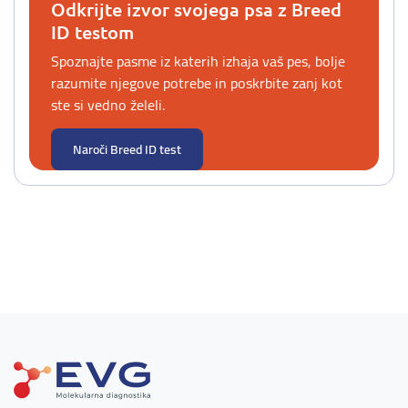
Odkrijte izvor svojega psa z Breed
ID testom
Spoznajte pasme iz katerih izhaja vaš pes, bolje
razumite njegove potrebe in poskrbite zanj kot
ste si vedno želeli.
Naroči Breed ID test