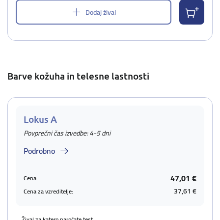
Dodaj žival
Barve kožuha in telesne lastnosti
Lokus A
Povprečni čas izvedbe: 4-5 dni
Podrobno
47,01 €
Cena:
37,61 €
Cena za vzreditelje:
Žival za katero naročate test