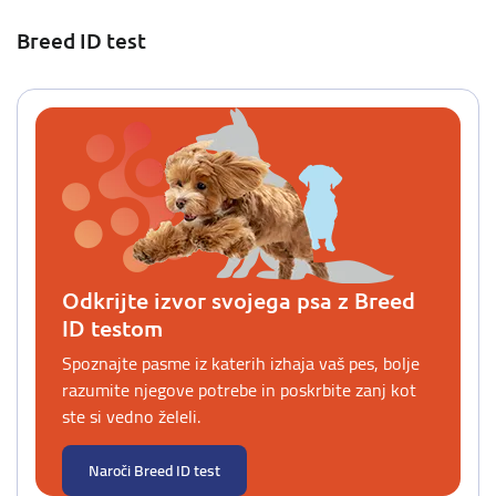
Breed ID test
Odkrijte izvor svojega psa z Breed
ID testom
Spoznajte pasme iz katerih izhaja vaš pes, bolje
razumite njegove potrebe in poskrbite zanj kot
ste si vedno želeli.
Naroči Breed ID test