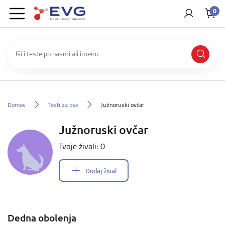
0
Domov
Testi za pse
Južnoruski ovčar
Južnoruski ovčar
Tvoje živali: 0
Dodaj žival
Dedna obolenja