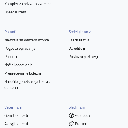
Komplet za odvzem vzorcev
Breed ID test
Pomoč
Sodelujemo z
Navodila za odvzem vzorca
Lastniki živali
Pogosta vprašanja
Vzreditelji
Popusti
Poslovni partnerji
Načini dedovanja
Preprečevanje bolezni
Naročilo genetskega testa z
obrazcem
Veterinarji
Sledi nam
Genetski testi
Facebook
Alergijski testi
Twitter