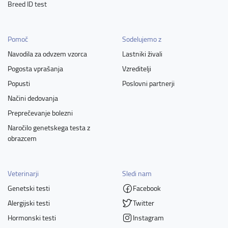
Breed ID test
Pomoč
Sodelujemo z
Navodila za odvzem vzorca
Lastniki živali
Pogosta vprašanja
Vzreditelji
Popusti
Poslovni partnerji
Načini dedovanja
Preprečevanje bolezni
Naročilo genetskega testa z
obrazcem
Veterinarji
Sledi nam
Genetski testi
Facebook
Alergijski testi
Twitter
Hormonski testi
Instagram