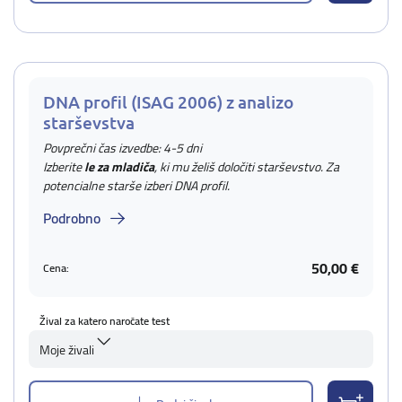
DNA profil (ISAG 2006) z analizo
starševstva
Povprečni čas izvedbe: 4-5 dni
Izberite
le za mladiča
, ki mu želiš določiti starševstvo. Za
potencialne starše izberi DNA profil.
Podrobno
50,00 €
Cena:
Žival za katero naročate test
Moje živali