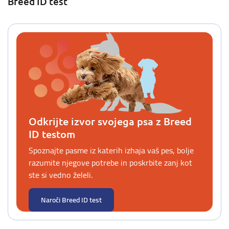
Breed ID test
Odkrijte izvor svojega psa z Breed
ID testom
Spoznajte pasme iz katerih izhaja vaš pes, bolje
razumite njegove potrebe in poskrbite zanj kot
ste si vedno želeli.
Naroči Breed ID test