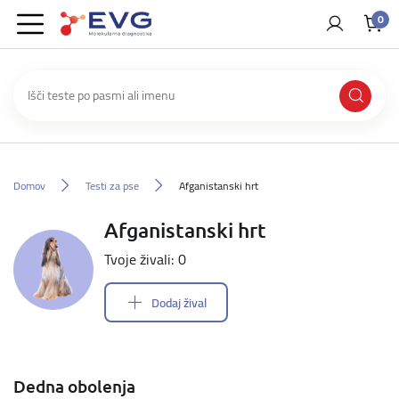
0
Domov
Testi za pse
Afganistanski hrt
Afganistanski hrt
Tvoje živali: 0
Dodaj žival
Dedna obolenja