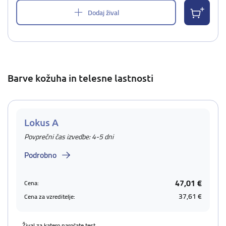
Dodaj žival
Barve kožuha in telesne lastnosti
Lokus A
Povprečni čas izvedbe: 4-5 dni
Podrobno
47,01 €
Cena:
37,61 €
Cena za vzreditelje:
Žival za katero naročate test