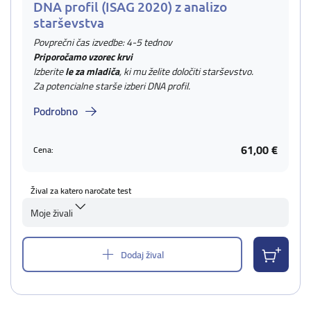
DNA profil (ISAG 2020) z analizo
starševstva
Povprečni čas izvedbe: 4-5 tednov
Priporočamo vzorec krvi
Izberite
le za mladiča
, ki mu želite določiti starševstvo.
Za potencialne starše izberi DNA profil.
Podrobno
61,00 €
Cena:
Žival za katero naročate test
Moje živali
Dodaj žival