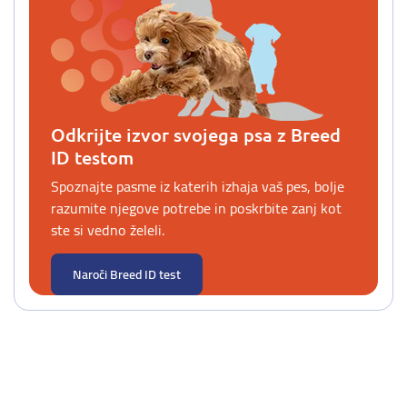
Odkrijte izvor svojega psa z Breed
ID testom
Spoznajte pasme iz katerih izhaja vaš pes, bolje
razumite njegove potrebe in poskrbite zanj kot
ste si vedno želeli.
Naroči Breed ID test