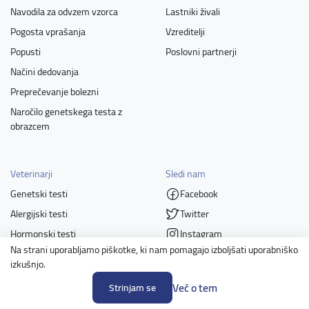
Navodila za odvzem vzorca
Lastniki živali
Pogosta vprašanja
Vzreditelji
Popusti
Poslovni partnerji
Načini dedovanja
Preprečevanje bolezni
Naročilo genetskega testa z
obrazcem
Veterinarji
Sledi nam
Genetski testi
Facebook
Alergijski testi
Twitter
Hormonski testi
Instagram
Na strani uporabljamo piškotke, ki nam pomagajo izboljšati uporabniško
LinkedIn
izkušnjo.
Več o tem
Strinjam se
Člani