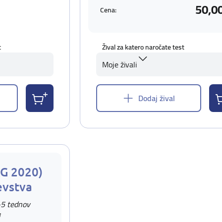
50,0
Cena:
t
Žival za katero naročate test
Moje živali
Dodaj žival
AG 2020)
evstva
-5 tednov