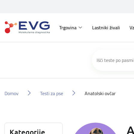
Trgovina
Lastniki živali
Vz
Domov
Testi za pse
Anatolski ovčar
A
Kategorije