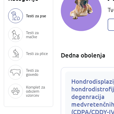
Tv
Testi za pse
Testi za
mačke
Testi za ptice
Dedna obolenja
Testi za
govedo
Hondrodisplazi
Komplet za
hondrodistrofij
odvzem
vzorcev
degenracija
medvretenčnih
(CDPA/CDDY-I