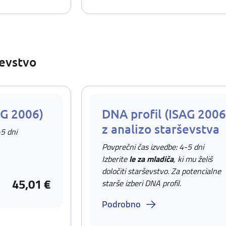
ševstvo
AG 2006)
DNA profil (ISAG 2006
z analizo starševstva
-5 dni
Povprečni čas izvedbe: 4-5 dni
Izberite
le za mladiča
, ki mu želiš
določiti starševstvo. Za potencialne
45,01 €
starše izberi DNA profil.
Podrobno