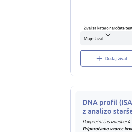
Žival za katero naročate tes
Moje živali
Dodaj žival
DNA profil (IS
z analizo starš
Povprečni čas izvedbe: 4
Priporočamo vzorec krvi