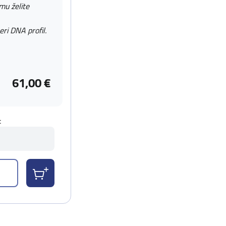
 mu želite
eri DNA profil.
61,00 €
t