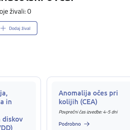
oje živali: 0
Dodaj žival
ja,
Anomalija očes pri
a in
kolijih (CEA)
Povprečni čas izvedbe: 4-5 dni
 diskov
Podrobno
VDD)