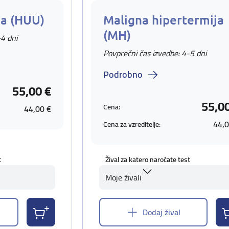
ja (HUU)
Maligna hipertermija
(MH)
-4 dni
Povprečni čas izvedbe: 4-5 dni
Podrobno
55,00 €
55,0
Cena:
44,00 €
44,0
Cena za vzreditelje:
t
Žival za katero naročate test
Moje živali
Dodaj žival