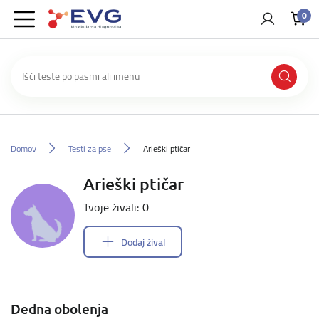
0
Domov
Testi za pse
Arieški ptičar
Arieški ptičar
Tvoje živali: 0
Dodaj žival
Dedna obolenja