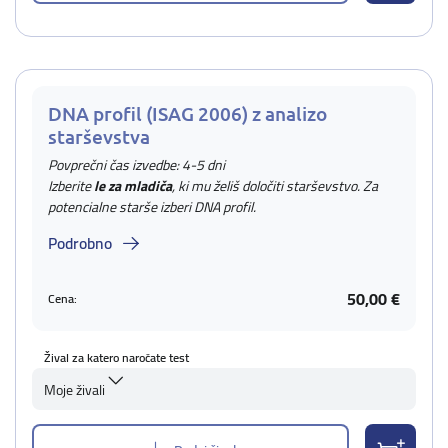
DNA profil (ISAG 2006) z analizo
starševstva
Povprečni čas izvedbe: 4-5 dni
Izberite
le za mladiča
, ki mu želiš določiti starševstvo. Za
potencialne starše izberi DNA profil.
Podrobno
50,00 €
Cena:
Žival za katero naročate test
Moje živali