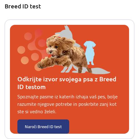
Breed ID test
Odkrijte izvor svojega psa z Breed
ID testom
Spoznajte pasme iz katerih izhaja vaš pes, bolje
razumite njegove potrebe in poskrbite zanj kot
ste si vedno želeli.
Naroči Breed ID test