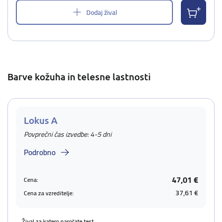
Dodaj žival
Barve kožuha in telesne lastnosti
Lokus A
Povprečni čas izvedbe: 4-5 dni
Podrobno
47,01 €
Cena:
37,61 €
Cena za vzreditelje:
Žival za katero naročate test