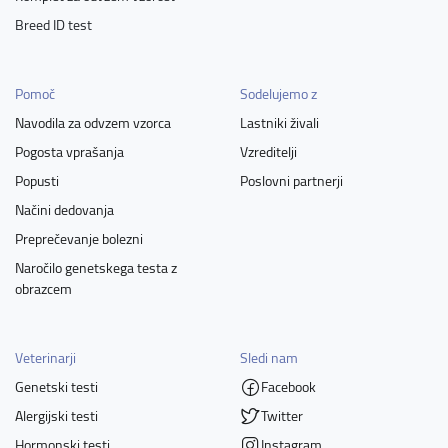
Breed ID test
Pomoč
Sodelujemo z
Navodila za odvzem vzorca
Lastniki živali
Pogosta vprašanja
Vzreditelji
Popusti
Poslovni partnerji
Načini dedovanja
Preprečevanje bolezni
Naročilo genetskega testa z
obrazcem
Veterinarji
Sledi nam
Genetski testi
Facebook
Alergijski testi
Twitter
Hormonski testi
Instagram