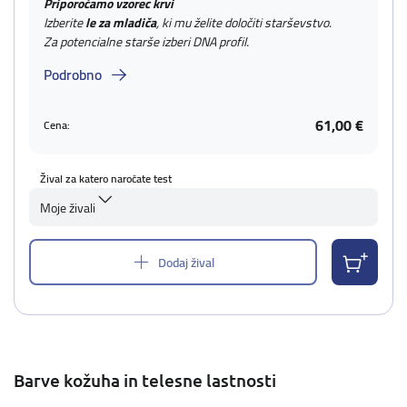
Priporočamo vzorec krvi
Izberite
le za mladiča
, ki mu želite določiti starševstvo.
Za potencialne starše izberi DNA profil.
Podrobno
61,00 €
Cena:
Žival za katero naročate test
Moje živali
Dodaj žival
Barve kožuha in telesne lastnosti