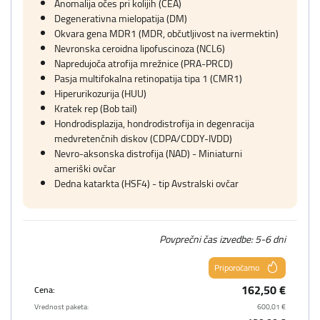
Anomalija očes pri kolijih (CEA)
Degenerativna mielopatija (DM)
Okvara gena MDR1 (MDR, občutljivost na ivermektin)
Nevronska ceroidna lipofuscinoza (NCL6)
Napredujoča atrofija mrežnice (PRA-PRCD)
Pasja multifokalna retinopatija tipa 1 (CMR1)
Hiperurikozurija (HUU)
Kratek rep (Bob tail)
Hondrodisplazija, hondrodistrofija in degenracija
medvretenčnih diskov (CDPA/CDDY-IVDD)
Nevro-aksonska distrofija (NAD) - Miniaturni
ameriški ovčar
Dedna katarkta (HSF4) - tip Avstralski ovčar
Povprečni čas izvedbe: 5-6 dni
Priporočamo
162,50 €
Cena:
Vrednost paketa:
600,01 €