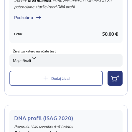
Izberite
le za mladiča
, ki mu želiš določiti starševstvo. Za
potencialne starše izberi DNA profil.
Podrobno
50,00 €
Cena:
Žival za katero naročate test
Moje živali
Dodaj žival
DNA profil (ISAG 2020)
Povprečni čas izvedbe: 4-5 tednov