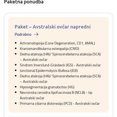
Paketna ponudba
Paket – Avstralski ovčar napredni
Podrobno
Achromatopsija (Cone Degeneration, CD1, AMAL)
Kraniomandibularna osteopatija (CMO)
Dedna ataksija (HA)/ Spinocerebelarna ataksija (SCA)
– Avstralski ovčar
Sindrom Imerslund-Gräsbeck (IGS) - Avstralski ovčar
Junctional Epidermolysis Bullosa (JEB)
Dedna ataksija (HA)/ Spinocerebelarna ataksija (SCA)
– Avstralski ovčar
Hiposegmentacija granulocitov (HG)
Nevronska ceroidna lipofuscinoza 8 (NCL8) - tip
Avstralski ovčar
Primarna ciliarna diskinezija (PCD) - Avstralski ovčar