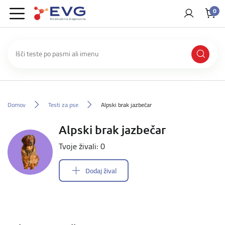
0
Domov
Testi za pse
Alpski brak jazbečar
Alpski brak jazbečar
Tvoje živali: 0
Dodaj žival