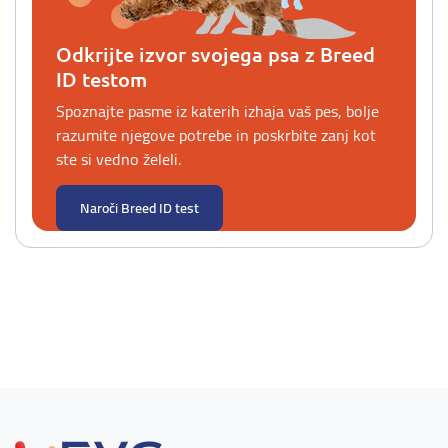
Odkrijte izvor svojega psa z Breed
ID testom
Spoznajte pasme iz katerih izhaja vaš pes, bolje
razumite njegove potrebe in poskrbite zanj kot
ste si vedno želeli.
Naroči Breed ID test