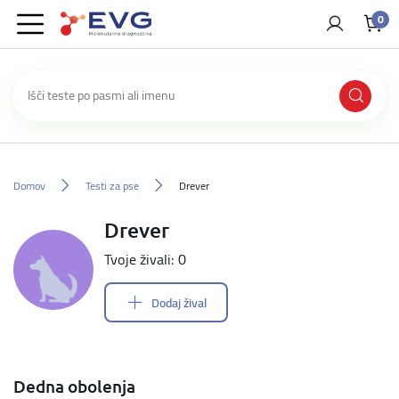
0
Domov
Testi za pse
Drever
Drever
Tvoje živali: 0
Dodaj žival
Dedna obolenja