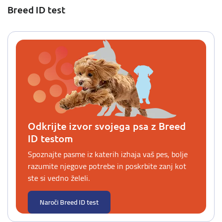
Breed ID test
Odkrijte izvor svojega psa z Breed
ID testom
Spoznajte pasme iz katerih izhaja vaš pes, bolje
razumite njegove potrebe in poskrbite zanj kot
ste si vedno želeli.
Naroči Breed ID test