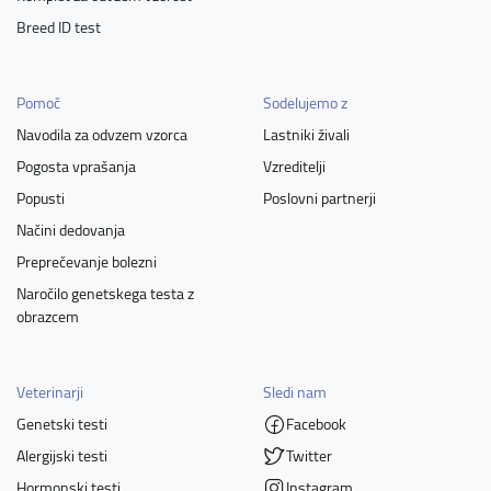
Breed ID test
Pomoč
Sodelujemo z
Navodila za odvzem vzorca
Lastniki živali
Pogosta vprašanja
Vzreditelji
Popusti
Poslovni partnerji
Načini dedovanja
Preprečevanje bolezni
Naročilo genetskega testa z
obrazcem
Veterinarji
Sledi nam
Genetski testi
Facebook
Alergijski testi
Twitter
Hormonski testi
Instagram