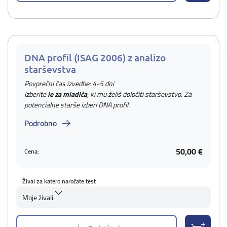
DNA profil (ISAG 2006) z analizo
starševstva
Povprečni čas izvedbe: 4-5 dni
Izberite
le za mladiča
, ki mu želiš določiti starševstvo. Za
potencialne starše izberi DNA profil.
Podrobno
50,00 €
Cena:
Žival za katero naročate test
Moje živali