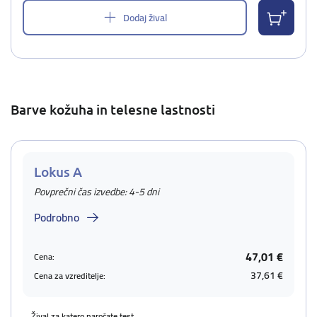
Dodaj žival
Barve kožuha in telesne lastnosti
Lokus A
Povprečni čas izvedbe: 4-5 dni
Podrobno
47,01 €
Cena:
37,61 €
Cena za vzreditelje:
Žival za katero naročate test