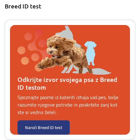
Breed ID test
Odkrijte izvor svojega psa z Breed
ID testom
Spoznajte pasme iz katerih izhaja vaš pes, bolje
razumite njegove potrebe in poskrbite zanj kot
ste si vedno želeli.
Naroči Breed ID test