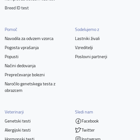
Breed ID test
Pomoč
Sodelujemo z
Navodila za odvzem vzorca
Lastniki živali
Pogosta vprašanja
Vzreditelji
Popusti
Poslovni partnerji
Načini dedovanja
Preprečevanje bolezni
Naročilo genetskega testa z
obrazcem
Veterinarji
Sledi nam
Genetski testi
Facebook
Alergijski testi
Twitter
Hormonski testi
Instagram