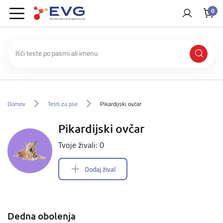
0
Domov
Testi za pse
Pikardijski ovčar
Pikardijski ovčar
Tvoje živali: 0
Dodaj žival
Dedna obolenja