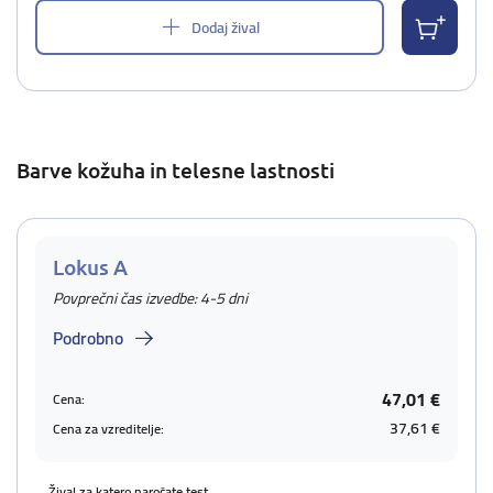
Dodaj žival
Barve kožuha in telesne lastnosti
Lokus A
Povprečni čas izvedbe: 4-5 dni
Podrobno
47,01 €
Cena:
37,61 €
Cena za vzreditelje:
Žival za katero naročate test