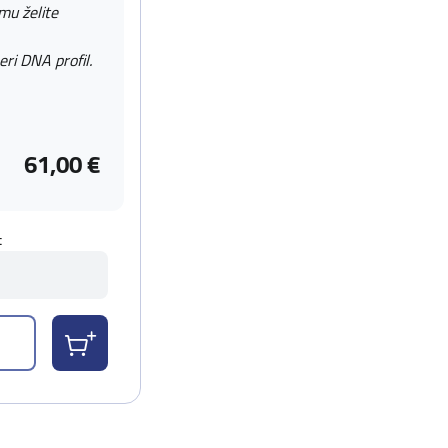
 mu želite
eri DNA profil.
61,00 €
t