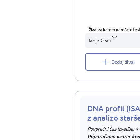
Žival za katero naročate tes
Moje živali
Dodaj žival
DNA profil (IS
z analizo starš
Povprečni čas izvedbe: 4
Priporočamo vzorec krvi