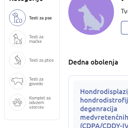
Tv
Testi za pse
Testi za
mačke
Testi za ptice
Dedna obolenja
Testi za
govedo
Hondrodisplazi
Komplet za
hondrodistrofij
odvzem
vzorcev
degenracija
medvretenčnih
(CDPA/CDDY-I