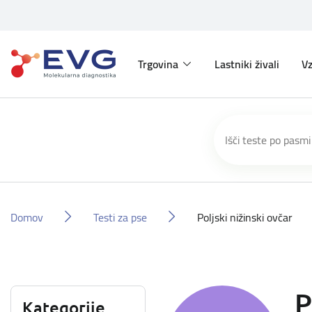
Trgovina
Lastniki živali
Vz
Domov
Testi za pse
Poljski nižinski ovčar
P
Kategorije