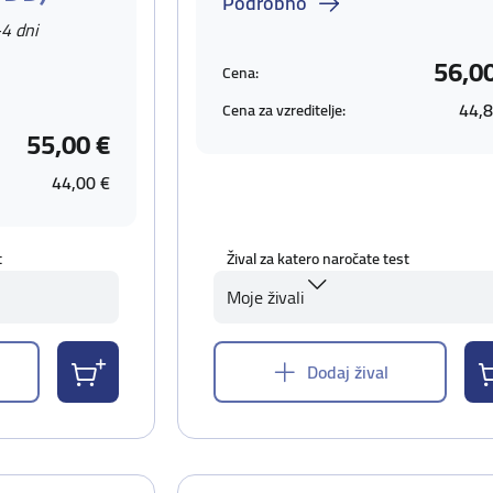
Podrobno
-4 dni
56,0
Cena:
44,8
Cena za vzreditelje:
55,00 €
44,00 €
t
Žival za katero naročate test
Moje živali
Dodaj žival