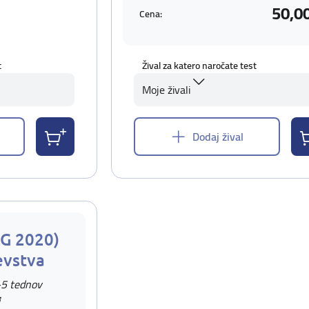
50,0
Cena:
t
Žival za katero naročate test
Moje živali
Dodaj žival
AG 2020)
evstva
-5 tednov