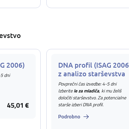
ševstvo
AG 2006)
DNA profil (ISAG 2006
z analizo starševstva
-5 dni
Povprečni čas izvedbe: 4-5 dni
Izberite
le za mladiča
, ki mu želiš
določiti starševstvo. Za potencialne
45,01 €
starše izberi DNA profil.
Podrobno