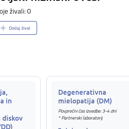
oje živali: 0
Dodaj žival
ja,
Degenerativna
a in
mielopatija (DM)
Povprečni čas izvedbe: 3-4 dni
 diskov
* Partnerski laboratorij
VDD)