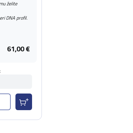
 mu želite
eri DNA profil.
61,00 €
t