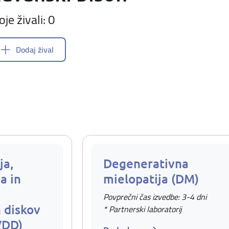
oje živali: 0
Dodaj žival
ja,
Degenerativna
a in
mielopatija (DM)
Povprečni čas izvedbe: 3-4 dni
 diskov
* Partnerski laboratorij
VDD)