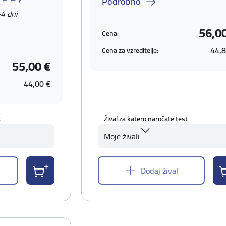
Podrobno
-4 dni
56,0
Cena:
44,8
Cena za vzreditelje:
55,00 €
44,00 €
t
Žival za katero naročate test
Moje živali
Dodaj žival