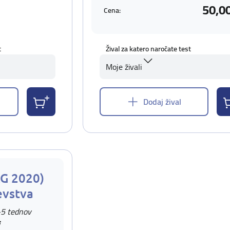
50,0
Cena:
t
Žival za katero naročate test
Moje živali
Dodaj žival
AG 2020)
evstva
-5 tednov