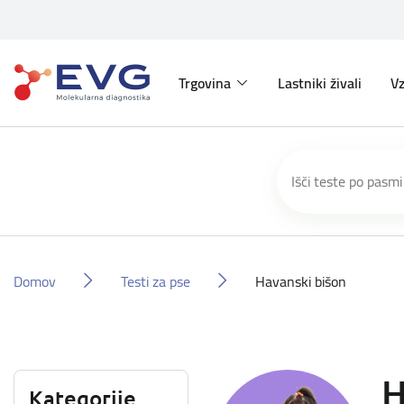
Trgovina
Lastniki živali
Vz
Domov
Testi za pse
Havanski bišon
H
Kategorije