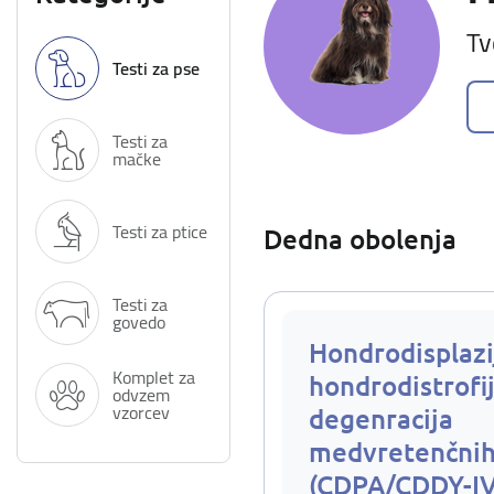
Tv
Testi za pse
Testi za
mačke
Testi za ptice
Dedna obolenja
Testi za
govedo
Hondrodisplazi
Komplet za
hondrodistrofij
odvzem
vzorcev
degenracija
medvretenčnih
(CDPA/CDDY-I