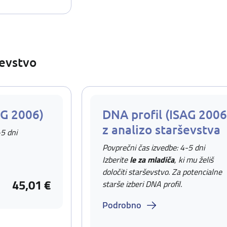
ševstvo
AG 2006)
DNA profil (ISAG 2006
z analizo starševstva
-5 dni
Povprečni čas izvedbe: 4-5 dni
Izberite
le za mladiča
, ki mu želiš
določiti starševstvo. Za potencialne
45,01 €
starše izberi DNA profil.
Podrobno