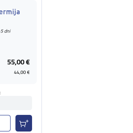
ermija
-5 dni
55,00 €
44,00 €
t