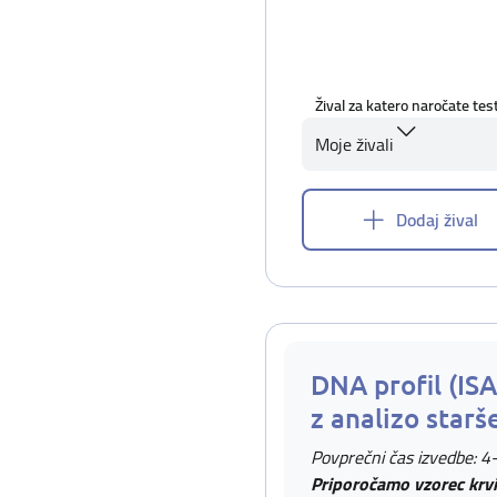
Žival za katero naročate tes
Moje živali
Dodaj žival
DNA profil (IS
z analizo starš
Povprečni čas izvedbe: 4
Priporočamo vzorec krvi