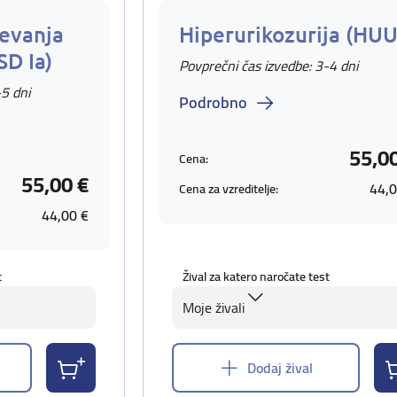
evanja
Hiperurikozurija (HUU
SD Ia)
Povprečni čas izvedbe: 3-4 dni
-5 dni
Podrobno
55,0
Cena:
55,00 €
44,0
Cena za vzreditelje:
44,00 €
t
Žival za katero naročate test
Moje živali
Dodaj žival