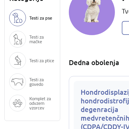
Tv
Testi za pse
Testi za
mačke
Testi za ptice
Dedna obolenja
Testi za
govedo
Hondrodisplazi
Komplet za
hondrodistrofij
odvzem
vzorcev
degenracija
medvretenčnih
(CDPA/CDDY-I