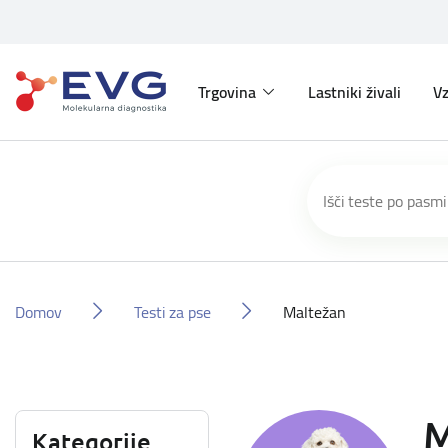
Trgovina
Lastniki živali
Vz
Domov
Testi za pse
Maltežan
M
Kategorije