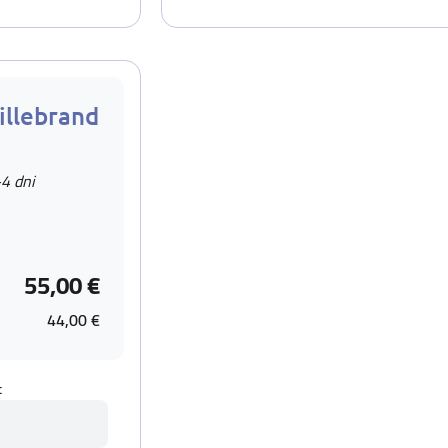
illebrand
-4 dni
55,00 €
44,00 €
t