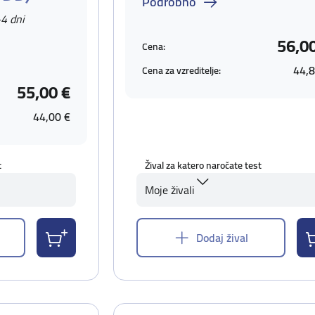
Podrobno
-4 dni
56,0
Cena:
44,8
Cena za vzreditelje:
55,00 €
44,00 €
t
Žival za katero naročate test
Moje živali
Dodaj žival