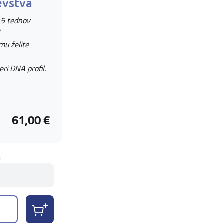
evstva
-5 tednov
 mu želite
eri DNA profil.
61,00 €
t