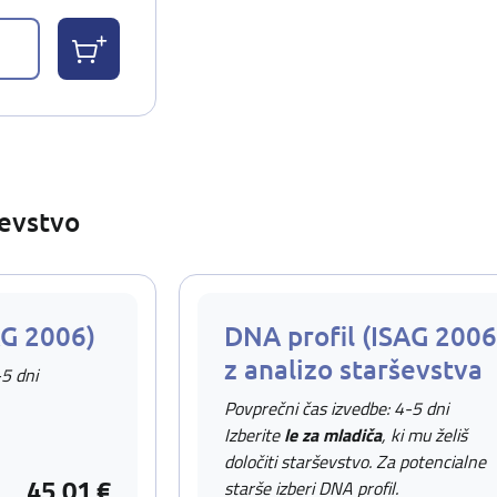
ševstvo
AG 2006)
DNA profil (ISAG 2006
z analizo starševstva
-5 dni
Povprečni čas izvedbe: 4-5 dni
Izberite
le za mladiča
, ki mu želiš
določiti starševstvo. Za potencialne
45,01 €
starše izberi DNA profil.