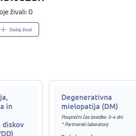
oje živali: 0
Dodaj žival
ja,
Degenerativna
a in
mielopatija (DM)
Povprečni čas izvedbe: 3-4 dni
 diskov
* Partnerski laboratorij
VDD)