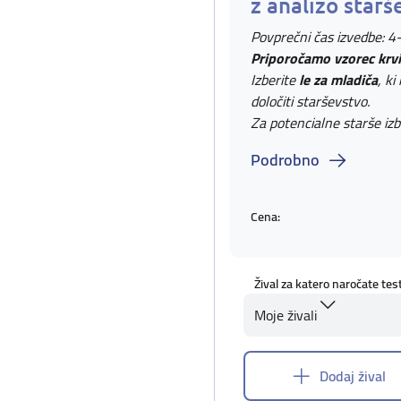
z analizo starš
Povprečni čas izvedbe: 4
Priporočamo vzorec krvi
Izberite
le za mladiča
, ki
določiti starševstvo.
Za potencialne starše izb
Podrobno
Cena:
Žival za katero naročate tes
Moje živali
Dodaj žival