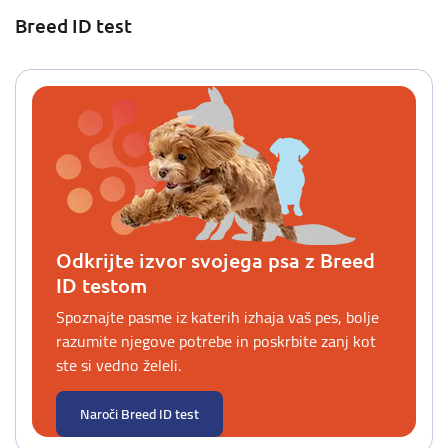
Breed ID test
Odkrijte izvor svojega psa z Breed
ID testom
Spoznajte pasme iz katerih izhaja vaš pes, bolje
razumite njegove potrebe in poskrbite zanj kot
ste si vedno želeli.
Naroči Breed ID test