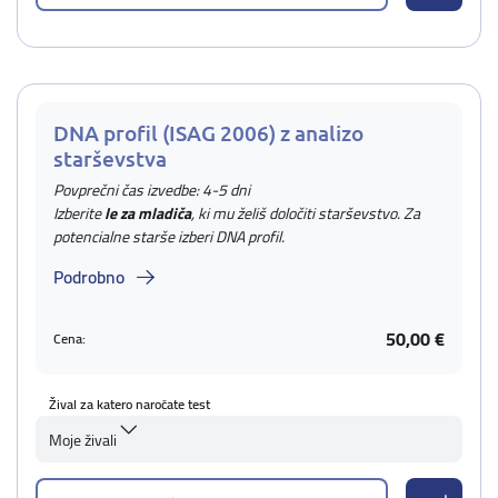
DNA profil (ISAG 2006) z analizo
starševstva
Povprečni čas izvedbe: 4-5 dni
Izberite
le za mladiča
, ki mu želiš določiti starševstvo. Za
potencialne starše izberi DNA profil.
Podrobno
50,00 €
Cena:
Žival za katero naročate test
Moje živali