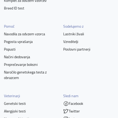
Komplet za odvzem vzorcev
Breed ID test
Pomoč
Sodelujemo z
Navodila za odvzem vzorca
Lastniki živali
Pogosta vprašanja
Vzreditelji
Popusti
Poslovni partnerji
Načini dedovanja
Preprečevanje bolezni
Naročilo genetskega testa z
obrazcem
Veterinarji
Sledi nam
Genetski testi
Facebook
Alergijski testi
Twitter