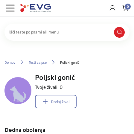
0
Domov
Testi za pse
Poljski gonič
Poljski gonič
Tvoje živali: 0
Dodaj žival
Dedna obolenja