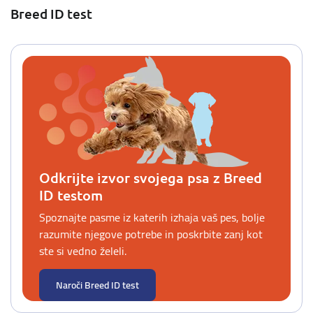
Breed ID test
Odkrijte izvor svojega psa z Breed
ID testom
Spoznajte pasme iz katerih izhaja vaš pes, bolje
razumite njegove potrebe in poskrbite zanj kot
ste si vedno želeli.
Naroči Breed ID test