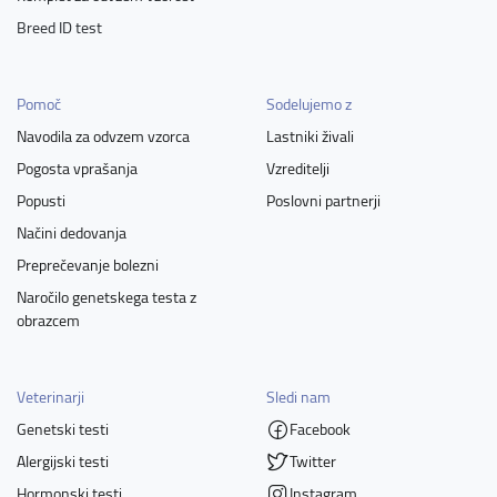
Breed ID test
Pomoč
Sodelujemo z
Navodila za odvzem vzorca
Lastniki živali
Pogosta vprašanja
Vzreditelji
Popusti
Poslovni partnerji
Načini dedovanja
Preprečevanje bolezni
Naročilo genetskega testa z
obrazcem
Veterinarji
Sledi nam
Genetski testi
Facebook
Alergijski testi
Twitter
Hormonski testi
Instagram