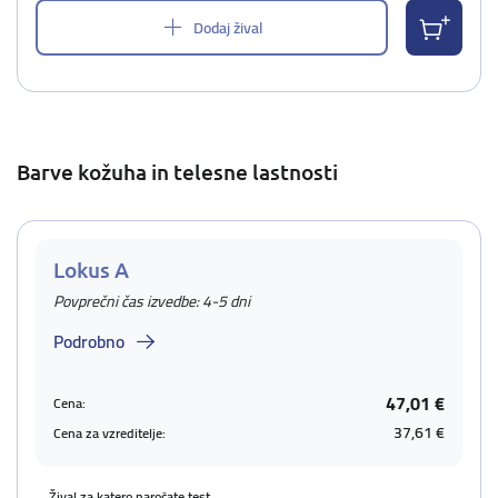
Dodaj žival
Barve kožuha in telesne lastnosti
Lokus A
Povprečni čas izvedbe: 4-5 dni
Podrobno
47,01 €
Cena:
37,61 €
Cena za vzreditelje:
Žival za katero naročate test