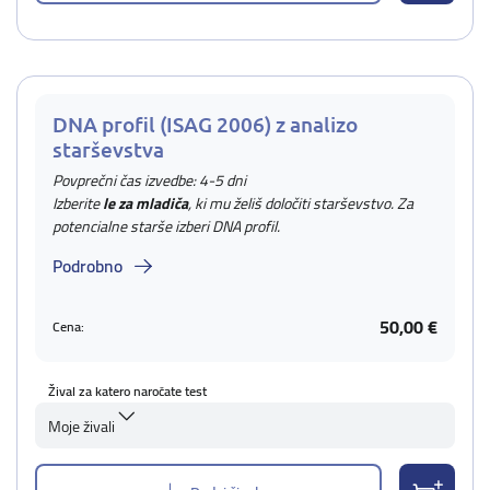
DNA profil (ISAG 2006) z analizo
starševstva
Povprečni čas izvedbe: 4-5 dni
Izberite
le za mladiča
, ki mu želiš določiti starševstvo. Za
potencialne starše izberi DNA profil.
Podrobno
50,00 €
Cena:
Žival za katero naročate test
Moje živali