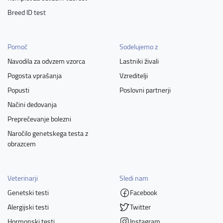
Breed ID test
Pomoč
Sodelujemo z
Navodila za odvzem vzorca
Lastniki živali
Pogosta vprašanja
Vzreditelji
Popusti
Poslovni partnerji
Načini dedovanja
Preprečevanje bolezni
Naročilo genetskega testa z
obrazcem
Veterinarji
Sledi nam
Genetski testi
Facebook
Alergijski testi
Twitter
Hormonski testi
Instagram