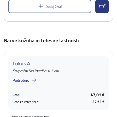
Dodaj žival
Barve kožuha in telesne lastnosti
Lokus A
Povprečni čas izvedbe: 4-5 dni
Podrobno
47,01 €
Cena:
37,61 €
Cena za vzreditelje:
Žival za katero naročate test