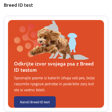
Breed ID test
Odkrijte izvor svojega psa z Breed
ID testom
Spoznajte pasme iz katerih izhaja vaš pes, bolje
razumite njegove potrebe in poskrbite zanj kot
ste si vedno želeli.
Naroči Breed ID test