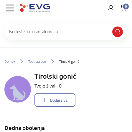
0
Domov
Testi za pse
Tirolski gonič
Tirolski gonič
Tvoje živali: 0
Dodaj žival
Dedna obolenja