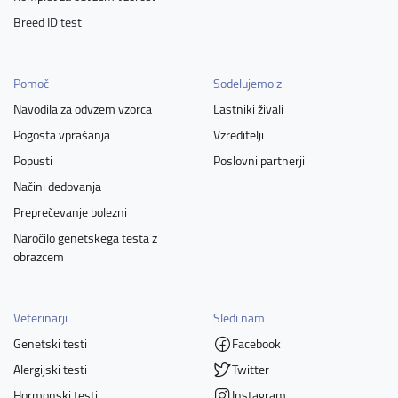
Breed ID test
Pomoč
Sodelujemo z
Navodila za odvzem vzorca
Lastniki živali
Pogosta vprašanja
Vzreditelji
Popusti
Poslovni partnerji
Načini dedovanja
Preprečevanje bolezni
Naročilo genetskega testa z
obrazcem
Veterinarji
Sledi nam
Genetski testi
Facebook
Alergijski testi
Twitter
Hormonski testi
Instagram