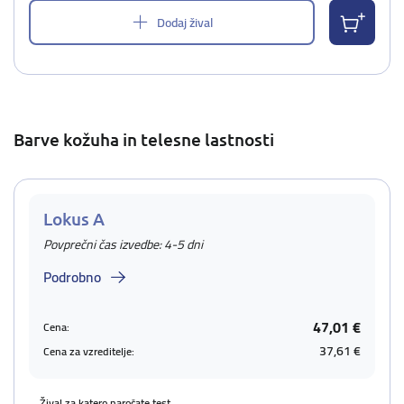
Dodaj žival
Barve kožuha in telesne lastnosti
Lokus A
Povprečni čas izvedbe: 4-5 dni
Podrobno
47,01 €
Cena:
37,61 €
Cena za vzreditelje:
Žival za katero naročate test