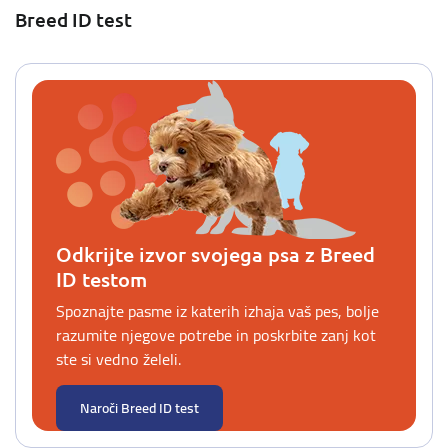
Breed ID test
Odkrijte izvor svojega psa z Breed
ID testom
Spoznajte pasme iz katerih izhaja vaš pes, bolje
razumite njegove potrebe in poskrbite zanj kot
ste si vedno želeli.
Naroči Breed ID test