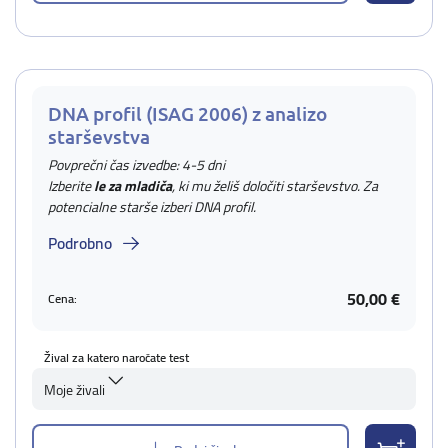
DNA profil (ISAG 2006) z analizo
starševstva
Povprečni čas izvedbe: 4-5 dni
Izberite
le za mladiča
, ki mu želiš določiti starševstvo. Za
potencialne starše izberi DNA profil.
Podrobno
50,00 €
Cena:
Žival za katero naročate test
Moje živali