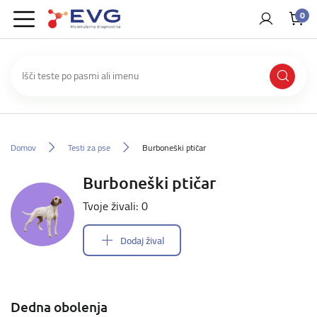
0
Domov
Testi za pse
Burboneški ptičar
Burboneški ptičar
Tvoje živali: 0
Dodaj žival
Dedna obolenja