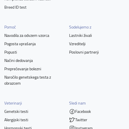
Breed ID test
Pomoč
Sodelujemo z
Navodila za odvzem vzorca
Lastniki živali
Pogosta vprašanja
Vzreditelji
Popusti
Poslovni partnerji
Načini dedovanja
Preprečevanje bolezni
Naročilo genetskega testa z
obrazcem
Veterinarji
Sledi nam
Genetski testi
Facebook
Alergijski testi
Twitter
Hormonski testi
Instagram