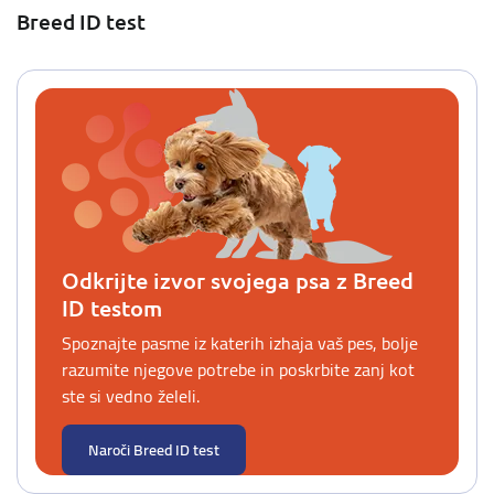
Breed ID test
Odkrijte izvor svojega psa z Breed
ID testom
Spoznajte pasme iz katerih izhaja vaš pes, bolje
razumite njegove potrebe in poskrbite zanj kot
ste si vedno želeli.
Naroči Breed ID test