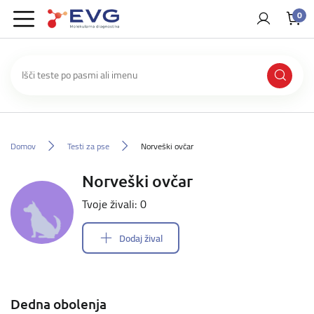
0
Domov
Testi za pse
Norveški ovčar
Norveški ovčar
Tvoje živali: 0
Dodaj žival
Dedna obolenja