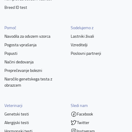
Breed ID test
Pomoč
Sodelujemo z
Navodila za odvzem vzorca
Lastniki živali
Pogosta vprašanja
Vzreditelji
Popusti
Poslovni partnerji
Načini dedovanja
Preprečevanje bolezni
Naročilo genetskega testa z
obrazcem
Veterinarji
Sledi nam
Genetski testi
Facebook
Alergijski testi
Twitter
Hormonski testi
Instagram