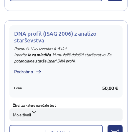
DNA profil (ISAG 2006) z analizo
starševstva
Povprečni čas izvedbe: 4-5 dni
Izberite
le za mladiča
, ki mu želiš določiti starševstvo. Za
potencialne starše izberi DNA profil.
Podrobno
50,00 €
Cena:
Žival za katero naročate test
Moje živali