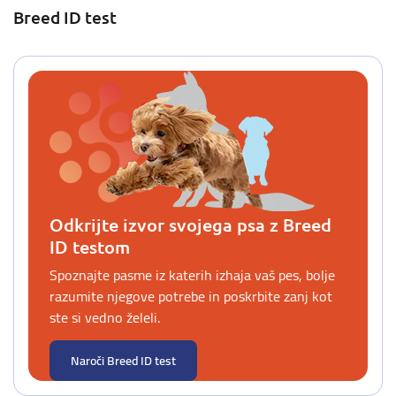
Breed ID test
Odkrijte izvor svojega psa z Breed
ID testom
Spoznajte pasme iz katerih izhaja vaš pes, bolje
razumite njegove potrebe in poskrbite zanj kot
ste si vedno želeli.
Naroči Breed ID test