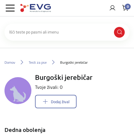
0
Domov
Testi za pse
Burgoški jerebičar
Burgoški jerebičar
Tvoje živali: 0
Dodaj žival
Dedna obolenja