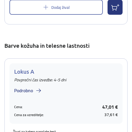
Dodaj žival
Barve kožuha in telesne lastnosti
Lokus A
Povprečni čas izvedbe: 4-5 dni
Podrobno
47,01 €
Cena:
37,61 €
Cena za vzreditelje:
Žival za katero naročate test