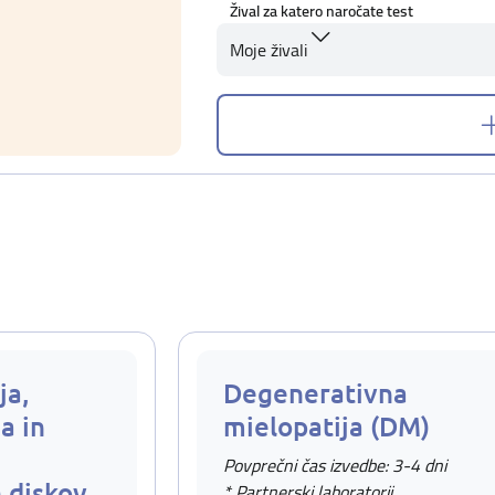
Žival za katero naročate test
Moje živali
ja,
Degenerativna
a in
mielopatija (DM)
Povprečni čas izvedbe: 3-4 dni
 diskov
* Partnerski laboratorij