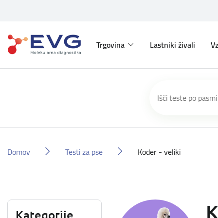
Trgovina
Lastniki živali
Vz
Domov
Testi za pse
Koder - veliki
K
Kategorije