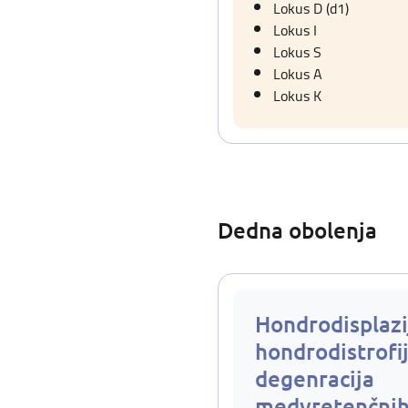
Lokus D (d1)
Lokus I
Lokus S
Lokus A
Lokus K
Dedna obolenja
Hondrodisplazi
hondrodistrofij
degenracija
medvretenčnih