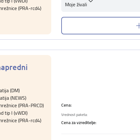
d tip I (vWDI)
Moje živali
mrežnice (PRA-rcd4)
napredni
tija (DM)
atija (NEWS)
 mrežnice (PRA-PRCD)
Cena:
d tip I (vWDI)
Vrednost paketa:
mrežnice (PRA-rcd4)
Cena za vzreditelje: