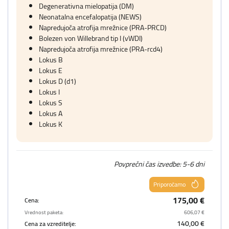
Degenerativna mielopatija (DM)
Neonatalna encefalopatija (NEWS)
Napredujoča atrofija mrežnice (PRA-PRCD)
Bolezen von Willebrand tip I (vWDI)
Napredujoča atrofija mrežnice (PRA-rcd4)
Lokus B
Lokus E
Lokus D (d1)
Lokus I
Lokus S
Lokus A
Lokus K
Povprečni čas izvedbe: 5-6 dni
Priporočamo
175,00 €
Cena:
Vrednost paketa:
606,07 €
140,00 €
Cena za vzreditelje: