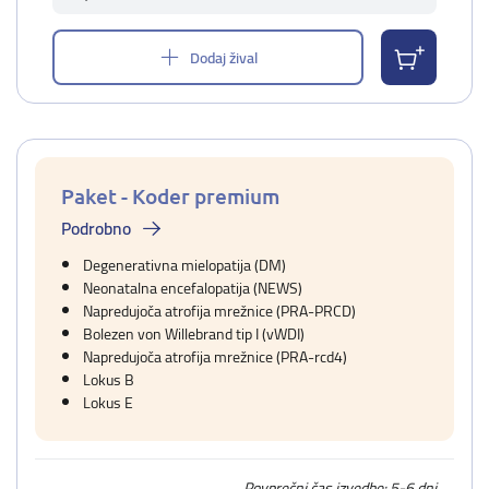
Dodaj žival
Paket - Koder premium
Podrobno
Degenerativna mielopatija (DM)
Neonatalna encefalopatija (NEWS)
Napredujoča atrofija mrežnice (PRA-PRCD)
Bolezen von Willebrand tip I (vWDI)
Napredujoča atrofija mrežnice (PRA-rcd4)
Lokus B
Lokus E
Povprečni čas izvedbe: 5-6 dni