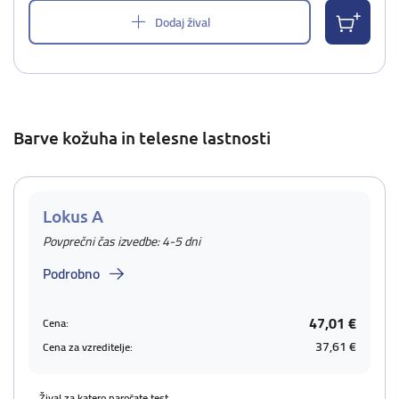
Dodaj žival
Barve kožuha in telesne lastnosti
Lokus A
Povprečni čas izvedbe: 4-5 dni
Podrobno
47,01 €
Cena:
37,61 €
Cena za vzreditelje:
Žival za katero naročate test