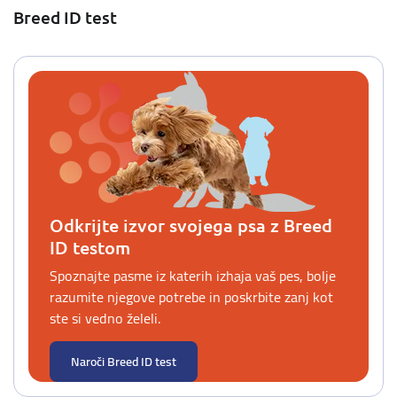
Breed ID test
Odkrijte izvor svojega psa z Breed
ID testom
Spoznajte pasme iz katerih izhaja vaš pes, bolje
razumite njegove potrebe in poskrbite zanj kot
ste si vedno želeli.
Naroči Breed ID test