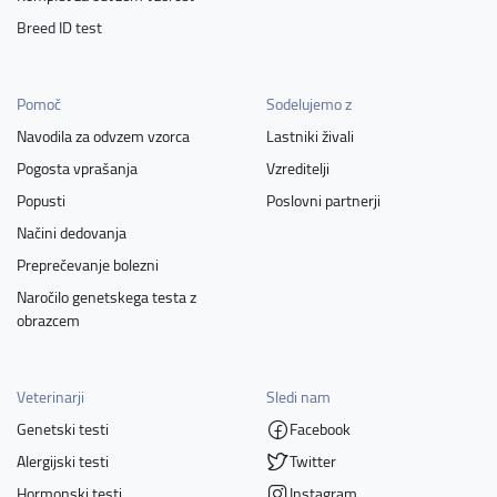
Breed ID test
Pomoč
Sodelujemo z
Navodila za odvzem vzorca
Lastniki živali
Pogosta vprašanja
Vzreditelji
Popusti
Poslovni partnerji
Načini dedovanja
Preprečevanje bolezni
Naročilo genetskega testa z
obrazcem
Veterinarji
Sledi nam
Genetski testi
Facebook
Alergijski testi
Twitter
Hormonski testi
Instagram