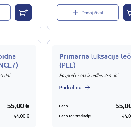
Dodaj žival
oidna
Primarna luksacija leč
(NCL7)
(PLL)
-5 dni
Povprečni čas izvedbe: 3-4 dni
Podrobno
55,00 €
55,0
Cena:
44,00 €
44,0
Cena za vzreditelje: