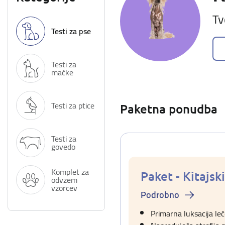
Tv
Testi za pse
Testi za
mačke
Testi za ptice
Paketna ponudba
Testi za
govedo
Komplet za
Paket - Kitajski
odvzem
vzorcev
Podrobno
Primarna luksacija leč