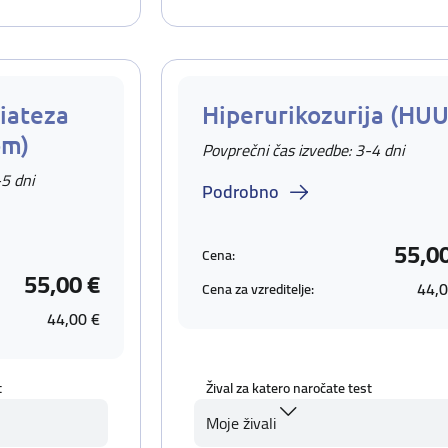
iateza
Hiperurikozurija (HUU
om)
Povprečni čas izvedbe: 3-4 dni
-5 dni
Podrobno
55,0
Cena:
55,00 €
44,0
Cena za vzreditelje:
44,00 €
t
Žival za katero naročate test
Moje živali