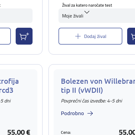
t
Žival za katero naročate test
Moje živali
Dodaj žival
rofija
Bolezen von Willebra
rcd3
tip II (vWDII)
-5 dni
Povprečni čas izvedbe: 4-5 dni
Podrobno
55,00 €
55,0
Cena: