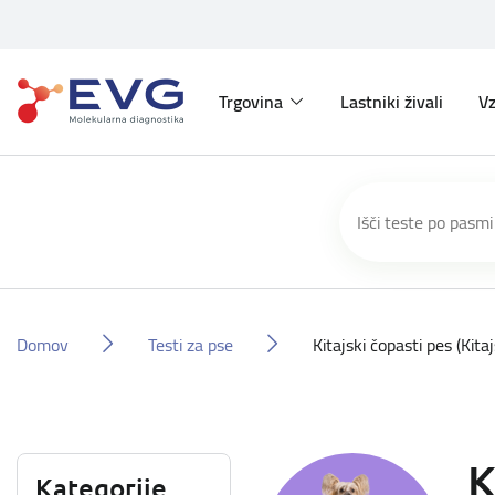
Trgovina
Lastniki živali
Vz
Domov
Testi za pse
Kitajski čopasti pes (Kitaj
K
Kategorije