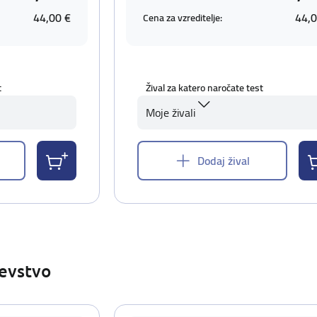
44,00 €
44,0
Cena za vzreditelje:
t
Žival za katero naročate test
Moje živali
Dodaj žival
ševstvo