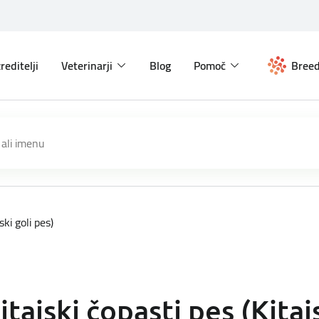
reditelji
Veterinarji
Blog
Pomoč
Breed
ski goli pes)
itajski čopasti pes (Kitaj