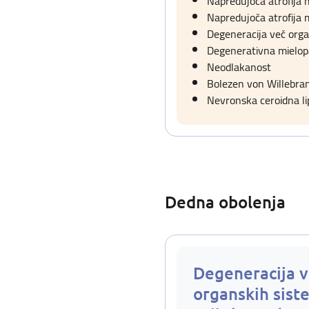
Napredujoča atrofija
Napredujoča atrofija
Degeneracija več orga
Degenerativna mielopa
Neodlakanost
Bolezen von Willebrand
Nevronska ceroidna li
Dedna obolenja
Degeneracija v
organskih sist