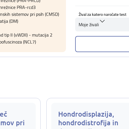
 mrežnice (PRA-PRCD)
 mrežnice PRA-rcd3
nskih sistemov pri psih (CMSD)
Žival za katero naročate test
tija (DM)
Moje živali
 tip II (vWDII) - mutacija 2
pofuscinoza (NCL7)
eč
Hondrodisplazija,
emov pri
hondrodistrofija in