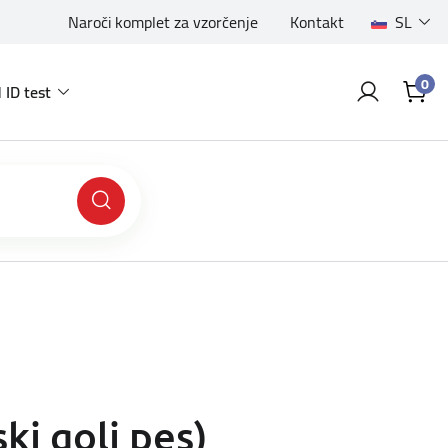
Naroči komplet za vzorčenje
Kontakt
SL
0
 ID test
ski goli pes)