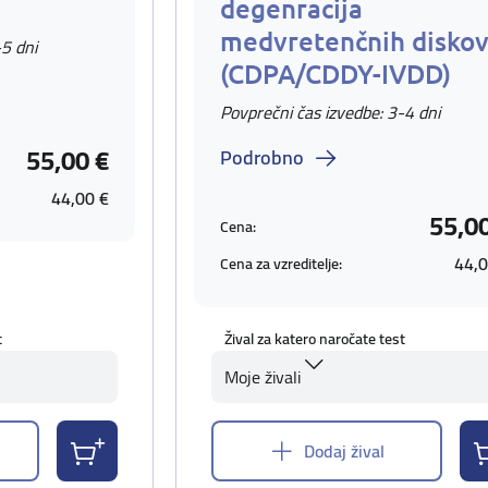
degenracija
medvretenčnih disko
-5 dni
(CDPA/CDDY-IVDD)
Povprečni čas izvedbe: 3-4 dni
55,00 €
Podrobno
44,00 €
55,0
Cena:
44,0
Cena za vzreditelje:
t
Žival za katero naročate test
Moje živali
Dodaj žival