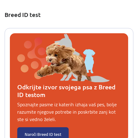
Breed ID test
Odkrijte izvor svojega psa z Breed
ID testom
Spoznajte pasme iz katerih izhaja vaš pes, bolje
razumite njegove potrebe in poskrbite zanj kot
ste si vedno želeli.
Naroči Breed ID test