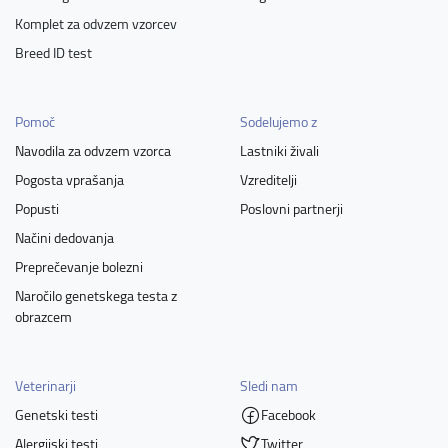
Komplet za odvzem vzorcev
Breed ID test
Pomoč
Sodelujemo z
Navodila za odvzem vzorca
Lastniki živali
Pogosta vprašanja
Vzreditelji
Popusti
Poslovni partnerji
Načini dedovanja
Preprečevanje bolezni
Naročilo genetskega testa z
obrazcem
Veterinarji
Sledi nam
Genetski testi
Facebook
Alergijski testi
Twitter