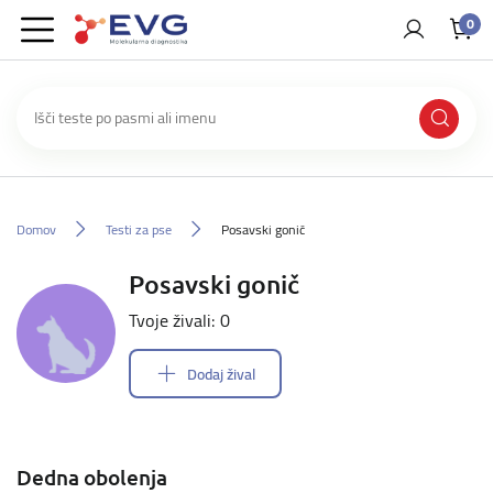
0
Domov
Testi za pse
Posavski gonič
Posavski gonič
Tvoje živali: 0
Dodaj žival
Dedna obolenja