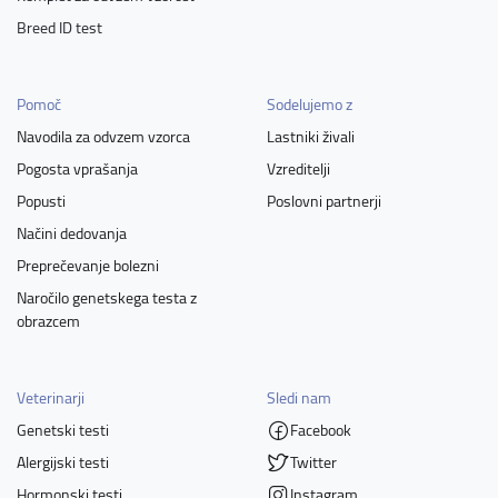
Breed ID test
Pomoč
Sodelujemo z
Navodila za odvzem vzorca
Lastniki živali
Pogosta vprašanja
Vzreditelji
Popusti
Poslovni partnerji
Načini dedovanja
Preprečevanje bolezni
Naročilo genetskega testa z
obrazcem
Veterinarji
Sledi nam
Genetski testi
Facebook
Alergijski testi
Twitter
Hormonski testi
Instagram