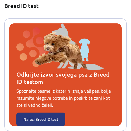
Breed ID test
Odkrijte izvor svojega psa z Breed
ID testom
Spoznajte pasme iz katerih izhaja vaš pes, bolje
razumite njegove potrebe in poskrbite zanj kot
ste si vedno želeli.
Naroči Breed ID test