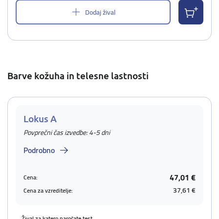
Dodaj žival
Barve kožuha in telesne lastnosti
Lokus A
Povprečni čas izvedbe: 4-5 dni
Podrobno
47,01 €
Cena:
37,61 €
Cena za vzreditelje:
Žival za katero naročate test