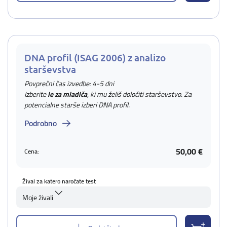
DNA profil (ISAG 2006) z analizo
starševstva
Povprečni čas izvedbe: 4-5 dni
Izberite
le za mladiča
, ki mu želiš določiti starševstvo. Za
potencialne starše izberi DNA profil.
Podrobno
50,00 €
Cena:
Žival za katero naročate test
Moje živali