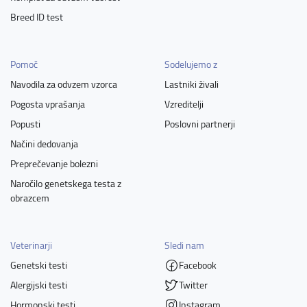
Breed ID test
Pomoč
Sodelujemo z
Navodila za odvzem vzorca
Lastniki živali
Pogosta vprašanja
Vzreditelji
Popusti
Poslovni partnerji
Načini dedovanja
Preprečevanje bolezni
Naročilo genetskega testa z
obrazcem
Veterinarji
Sledi nam
Genetski testi
Facebook
Alergijski testi
Twitter
Hormonski testi
Instagram