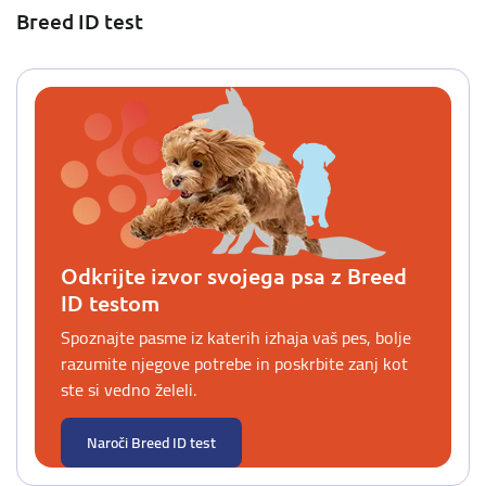
Breed ID test
Odkrijte izvor svojega psa z Breed
ID testom
Spoznajte pasme iz katerih izhaja vaš pes, bolje
razumite njegove potrebe in poskrbite zanj kot
ste si vedno želeli.
Naroči Breed ID test