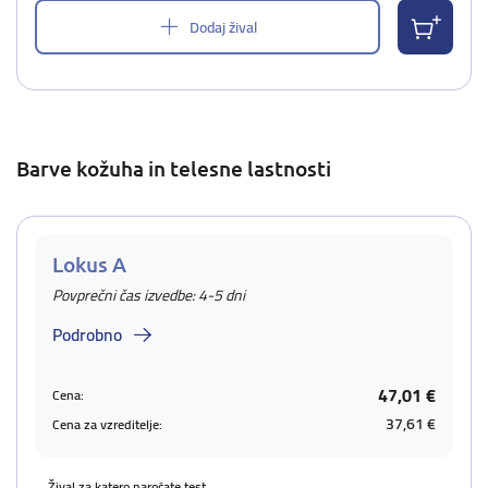
Dodaj žival
Barve kožuha in telesne lastnosti
Lokus A
Povprečni čas izvedbe: 4-5 dni
Podrobno
47,01 €
Cena:
37,61 €
Cena za vzreditelje:
Žival za katero naročate test