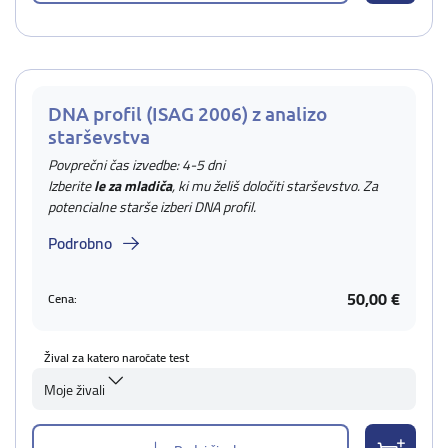
DNA profil (ISAG 2006) z analizo
starševstva
Povprečni čas izvedbe: 4-5 dni
Izberite
le za mladiča
, ki mu želiš določiti starševstvo. Za
potencialne starše izberi DNA profil.
Podrobno
50,00 €
Cena:
Žival za katero naročate test
Moje živali