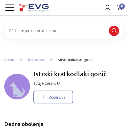
0
Domov
Testi za pse
Istrski kratkodlaki gonič
Istrski kratkodlaki gonič
Tvoje živali: 0
Dodaj žival
Dedna obolenja