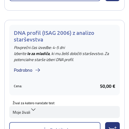
DNA profil (ISAG 2006) z analizo
starševstva
Povprečni čas izvedbe: 4-5 dni
Izberite
le za mladiča
, ki mu želiš določiti starševstvo. Za
potencialne starše izberi DNA profil.
Podrobno
50,00 €
Cena:
Žival za katero naročate test
Moje živali