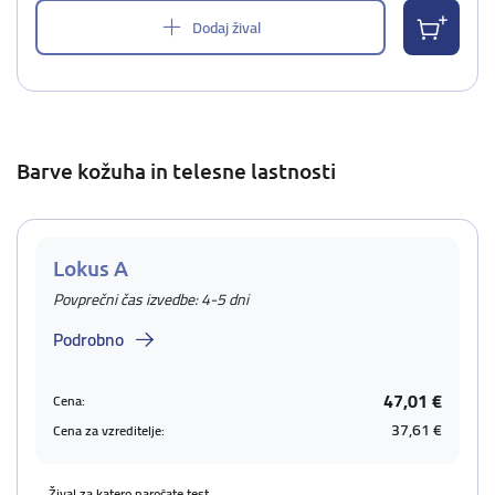
Dodaj žival
Barve kožuha in telesne lastnosti
Lokus A
Povprečni čas izvedbe: 4-5 dni
Podrobno
47,01 €
Cena:
37,61 €
Cena za vzreditelje:
Žival za katero naročate test