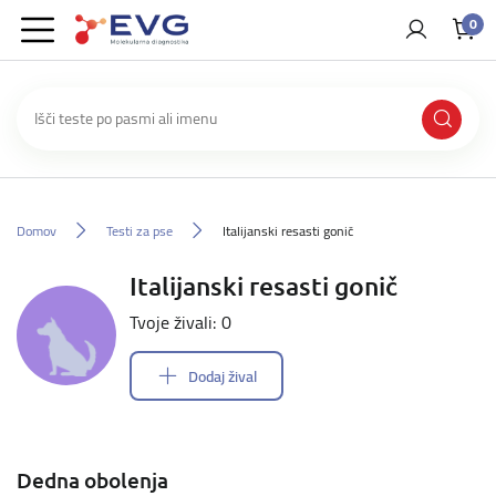
0
Domov
Testi za pse
Italijanski resasti gonič
Italijanski resasti gonič
Tvoje živali: 0
Dodaj žival
Dedna obolenja