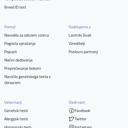
Breed ID test
Pomoč
Sodelujemo z
Navodila za odvzem vzorca
Lastniki živali
Pogosta vprašanja
Vzreditelji
Popusti
Poslovni partnerji
Načini dedovanja
Preprečevanje bolezni
Naročilo genetskega testa z
obrazcem
Veterinarji
Sledi nam
Genetski testi
Facebook
Alergijski testi
Twitter
Hormonski testi
Instagram