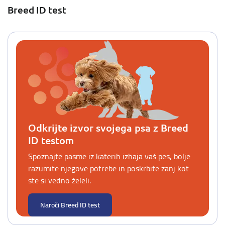
Breed ID test
Odkrijte izvor svojega psa z Breed
ID testom
Spoznajte pasme iz katerih izhaja vaš pes, bolje
razumite njegove potrebe in poskrbite zanj kot
ste si vedno želeli.
Naroči Breed ID test