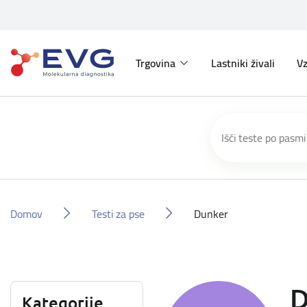
Trgovina
Lastniki živali
Vz
Domov
Testi za pse
Dunker
D
Kategorije