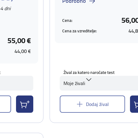
Podrobno
-4 dni
56,0
Cena:
44,8
Cena za vzreditelje:
55,00 €
44,00 €
t
Žival za katero naročate test
Moje živali
Dodaj žival