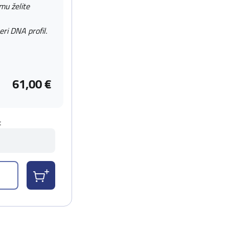
 mu želite
eri DNA profil.
61,00 €
t