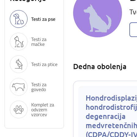
Tv
Testi za pse
Testi za
mačke
Testi za ptice
Dedna obolenja
Testi za
govedo
Hondrodisplazi
Komplet za
hondrodistrofij
odvzem
vzorcev
degenracija
medvretenčnih
(CDPA/CDDY-I