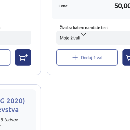
50,0
Cena:
t
Žival za katero naročate test
Moje živali
Dodaj žival
AG 2020)
evstva
-5 tednov