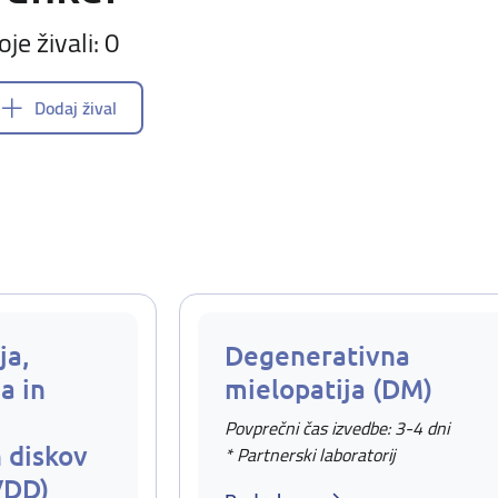
oje živali: 0
Dodaj žival
ja,
Degenerativna
a in
mielopatija (DM)
Povprečni čas izvedbe: 3-4 dni
 diskov
* Partnerski laboratorij
VDD)