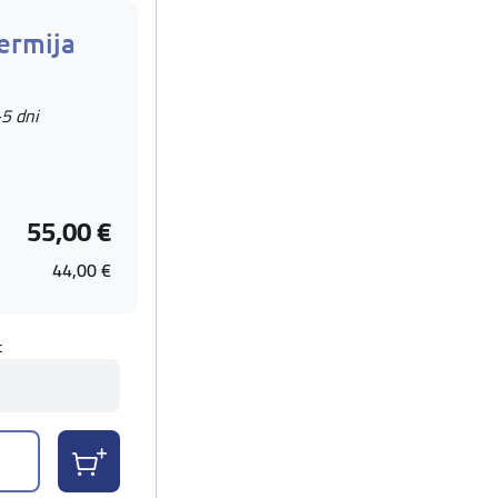
ermija
-5 dni
55,00 €
44,00 €
t