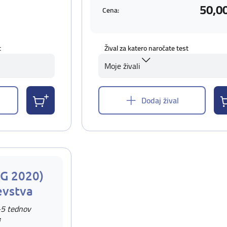
50,0
Cena:
t
Žival za katero naročate test
Moje živali
Dodaj žival
AG 2020)
evstva
-5 tednov