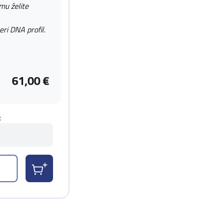
 mu želite
eri DNA profil.
61,00 €
t