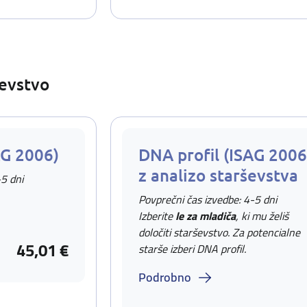
ševstvo
AG 2006)
DNA profil (ISAG 2006
z analizo starševstva
-5 dni
Povprečni čas izvedbe: 4-5 dni
Izberite
le za mladiča
, ki mu želiš
določiti starševstvo. Za potencialne
45,01 €
starše izberi DNA profil.
Podrobno