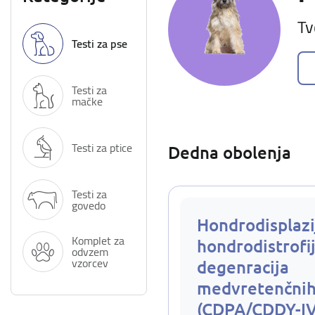
Tv
Testi za pse
Testi za
mačke
Testi za ptice
Dedna obolenja
Testi za
govedo
Hondrodisplazi
Komplet za
hondrodistrofij
odvzem
vzorcev
degenracija
medvretenčnih
(CDPA/CDDY-I