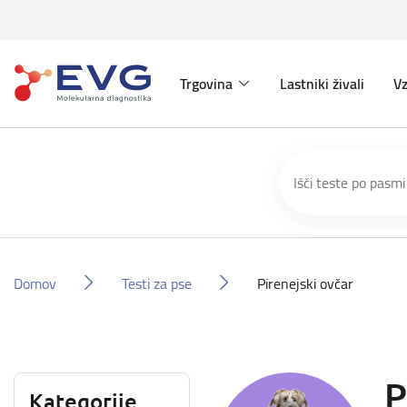
Trgovina
Lastniki živali
Vz
Domov
Testi za pse
Pirenejski ovčar
P
Kategorije