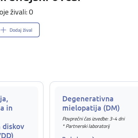
oje živali: 0
Dodaj žival
ja,
Degenerativna
a in
mielopatija (DM)
Povprečni čas izvedbe: 3-4 dni
 diskov
* Partnerski laboratorij
VDD)