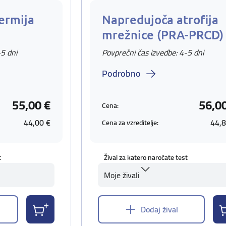
ermija
Napredujoča atrofija
mrežnice (PRA-PRCD)
-5 dni
Povprečni čas izvedbe: 4-5 dni
Podrobno
55,00 €
56,0
Cena:
44,00 €
44,8
Cena za vzreditelje:
t
Žival za katero naročate test
Moje živali
Dodaj žival