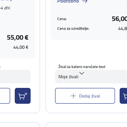
Podrobno
-4 dni
56,0
Cena:
44,8
Cena za vzreditelje:
55,00 €
44,00 €
t
Žival za katero naročate test
Moje živali
Dodaj žival