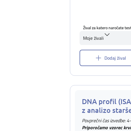
Žival za katero naročate tes
Moje živali
Dodaj žival
DNA profil (IS
z analizo starš
Povprečni čas izvedbe: 4
Priporočamo vzorec krvi