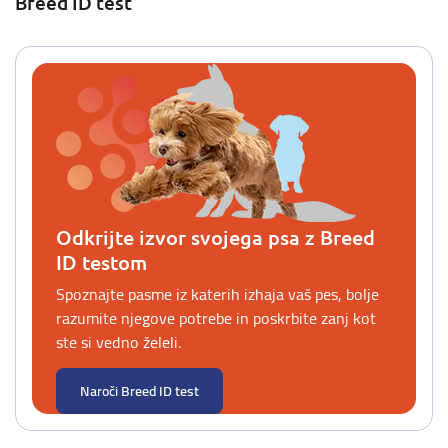
Breed ID test
Odkrijte izvor svojega psa z Breed
ID testom
Spoznajte pasme iz katerih izhaja vaš pes, bolje
razumite njegove potrebe in poskrbite zanj kot
ste si vedno želeli.
Naroči Breed ID test