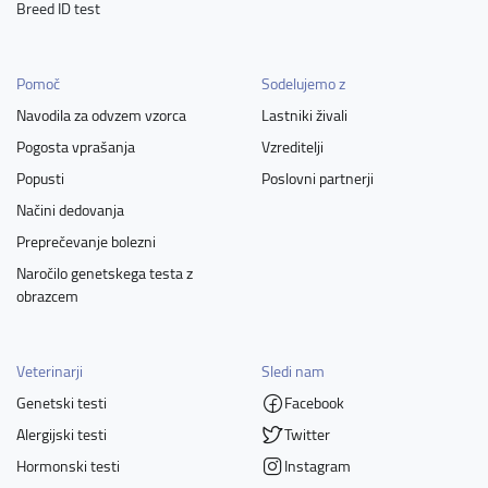
Breed ID test
Pomoč
Sodelujemo z
Navodila za odvzem vzorca
Lastniki živali
Pogosta vprašanja
Vzreditelji
Popusti
Poslovni partnerji
Načini dedovanja
Preprečevanje bolezni
Naročilo genetskega testa z
obrazcem
Veterinarji
Sledi nam
Genetski testi
Facebook
Alergijski testi
Twitter
Hormonski testi
Instagram