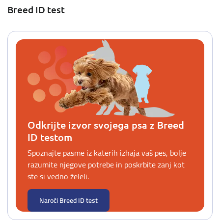
Breed ID test
Odkrijte izvor svojega psa z Breed
ID testom
Spoznajte pasme iz katerih izhaja vaš pes, bolje
razumite njegove potrebe in poskrbite zanj kot
ste si vedno želeli.
Naroči Breed ID test