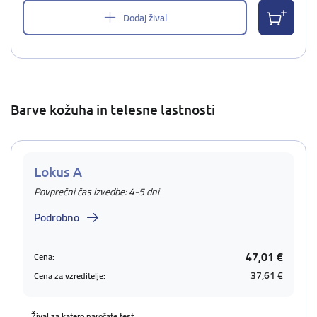
Dodaj žival
Barve kožuha in telesne lastnosti
Lokus A
Povprečni čas izvedbe: 4-5 dni
Podrobno
47,01 €
Cena:
37,61 €
Cena za vzreditelje:
Žival za katero naročate test