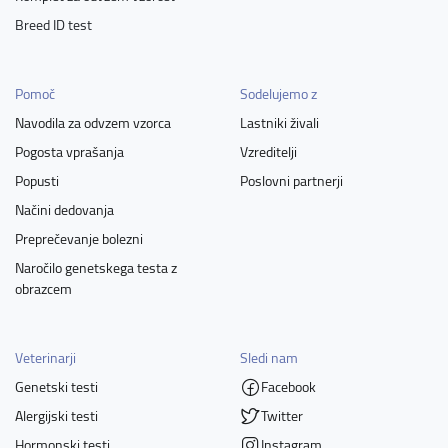
Breed ID test
Pomoč
Sodelujemo z
Navodila za odvzem vzorca
Lastniki živali
Pogosta vprašanja
Vzreditelji
Popusti
Poslovni partnerji
Načini dedovanja
Preprečevanje bolezni
Naročilo genetskega testa z
obrazcem
Veterinarji
Sledi nam
Genetski testi
Facebook
Alergijski testi
Twitter
Hormonski testi
Instagram