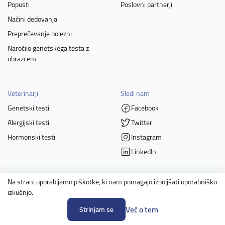
Popusti
Poslovni partnerji
Načini dedovanja
Preprečevanje bolezni
Naročilo genetskega testa z
obrazcem
Veterinarji
Sledi nam
Genetski testi
Facebook
Alergijski testi
Twitter
Hormonski testi
Instagram
LinkedIn
Na strani uporabljamo piškotke, ki nam pomagajo izboljšati uporabniško
Člani
izkušnjo.
Več o tem
Strinjam se