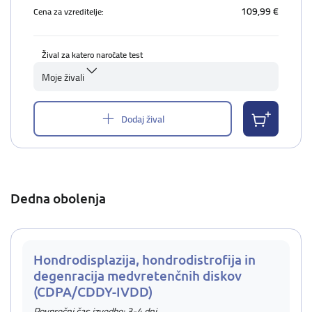
109,99 €
Cena za vzreditelje:
Žival za katero naročate test
Moje živali
Dodaj žival
Dedna obolenja
Hondrodisplazija, hondrodistrofija in
degenracija medvretenčnih diskov
(CDPA/CDDY-IVDD)
Povprečni čas izvedbe: 3-4 dni