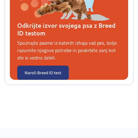
Odkrijte izvor svojega psa z Breed
ID testom
Spoznajte pasme iz katerih izhaja vaš pes, bolje
razumite njegove potrebe in poskrbite zanj kot
ste si vedno želeli.
Naroči Breed ID test