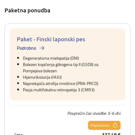
Paketna ponudba
Paket - Finski laponski pes
Podrobno
Degenerativna mielopatija (DM)
Bolezen kopičenja glikogena tip II (GSDII) oz.
Pompejeva bolezen
Hiperurikozurija (HUU)
Napredujoča atrofija mrežnice (PRA-PRCD)
Pasja multifokalna retinopatija 3 (CMR3)
Povprečni čas izvedbe: 5-6 dni
Priporočamo
137,49 €
Cena: