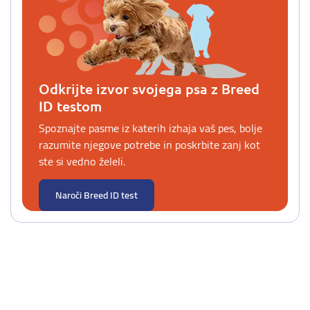
Odkrijte izvor svojega psa z Breed
ID testom
Spoznajte pasme iz katerih izhaja vaš pes, bolje
razumite njegove potrebe in poskrbite zanj kot
ste si vedno želeli.
Naroči Breed ID test