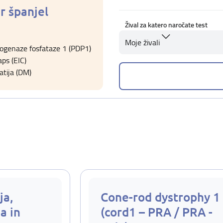
r španjel
Žival za katero naročate test
Moje živali
ogenaze fosfataze 1 (PDP1)
ps (EIC)
tija (DM)
ja,
Cone-rod dystrophy 1
a in
(cord1 – PRA / PRA -