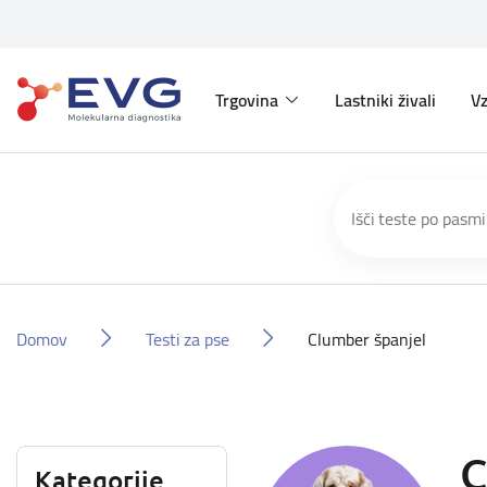
Trgovina
Lastniki živali
Vz
Domov
Testi za pse
Clumber španjel
C
Kategorije