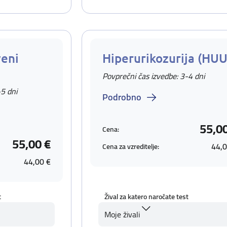
eni
Hiperurikozurija (HUU
Povprečni čas izvedbe: 3-4 dni
-5 dni
Podrobno
55,0
Cena:
55,00 €
44,0
Cena za vzreditelje:
44,00 €
t
Žival za katero naročate test
Moje živali