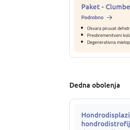
Paket - Clumbe
Podrobno
Okvara piruvat dehidr
Preobremenitveni kola
Degenerativna mielopa
Dedna obolenja
Hondrodisplazi
hondrodistrofij