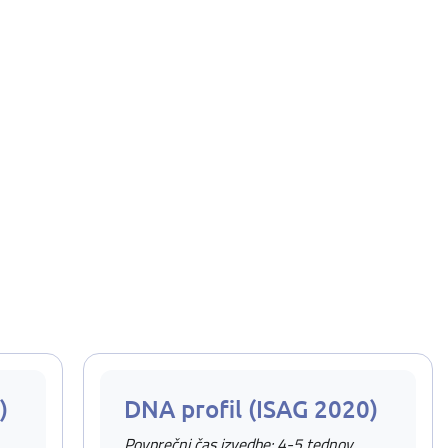
)
DNA profil (ISAG 2020)
Povprečni čas izvedbe: 4-5 tednov