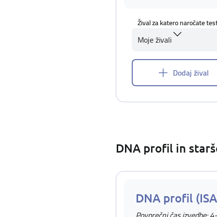
Žival za katero naročate tes
Moje živali
Dodaj žival
DNA profil in star
DNA profil (IS
Povprečni čas izvedbe: 4