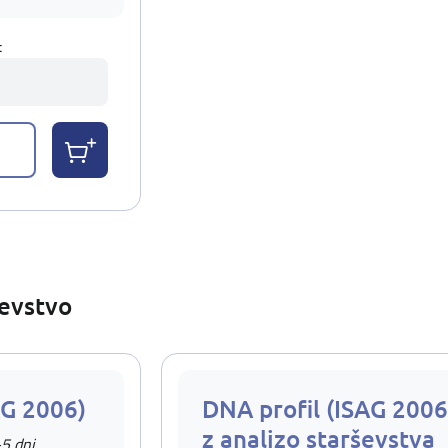
t
ševstvo
AG 2006)
DNA profil (ISAG 2006
z analizo starševstva
-5 dni