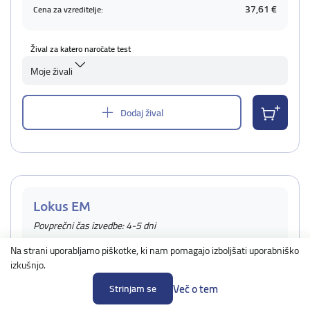
37,61 €
Cena za vzreditelje:
Žival za katero naročate test
Moje živali
Dodaj žival
Lokus EM
Povprečni čas izvedbe: 4-5 dni
Podrobno
Na strani uporabljamo piškotke, ki nam pomagajo izboljšati uporabniško
izkušnjo.
Več o tem
47,01 €
Strinjam se
Cena:
37,61 €
Cena za vzreditelje: