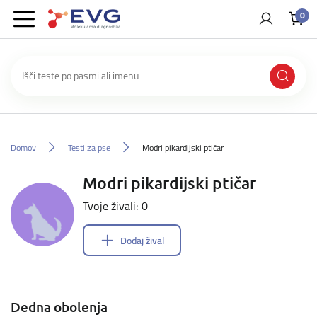
0
Domov
Testi za pse
Modri pikardijski ptičar
Modri pikardijski ptičar
Tvoje živali: 0
Dodaj žival
Dedna obolenja