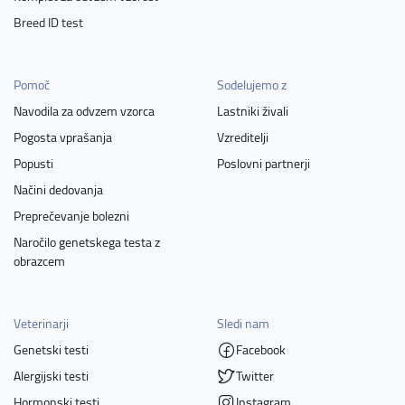
Breed ID test
Pomoč
Sodelujemo z
Navodila za odvzem vzorca
Lastniki živali
Pogosta vprašanja
Vzreditelji
Popusti
Poslovni partnerji
Načini dedovanja
Preprečevanje bolezni
Naročilo genetskega testa z
obrazcem
Veterinarji
Sledi nam
Genetski testi
Facebook
Alergijski testi
Twitter
Hormonski testi
Instagram