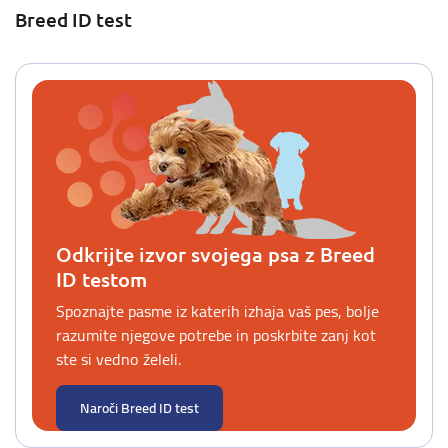
Breed ID test
Odkrijte izvor svojega psa z Breed
ID testom
Spoznajte pasme iz katerih izhaja vaš pes, bolje
razumite njegove potrebe in poskrbite zanj kot
ste si vedno želeli.
Naroči Breed ID test