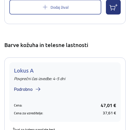
Dodaj žival
Barve kožuha in telesne lastnosti
Lokus A
Povprečni čas izvedbe: 4-5 dni
Podrobno
47,01 €
Cena:
37,61 €
Cena za vzreditelje:
Žival za katero naročate test