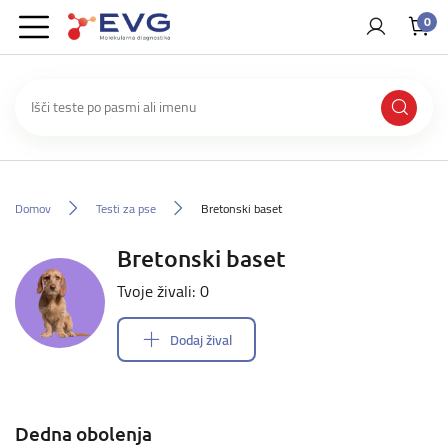
0
Domov
Testi za pse
Bretonski baset
Bretonski baset
Tvoje živali: 0
Dodaj žival
Dedna obolenja