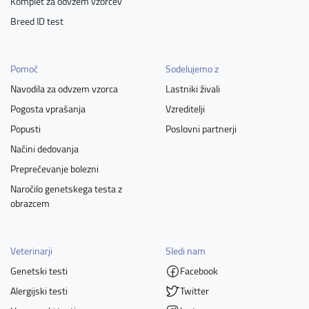
Komplet za odvzem vzorcev
Breed ID test
Pomoč
Sodelujemo z
Navodila za odvzem vzorca
Lastniki živali
Pogosta vprašanja
Vzreditelji
Popusti
Poslovni partnerji
Načini dedovanja
Preprečevanje bolezni
Naročilo genetskega testa z
obrazcem
Veterinarji
Sledi nam
Genetski testi
Facebook
Alergijski testi
Twitter