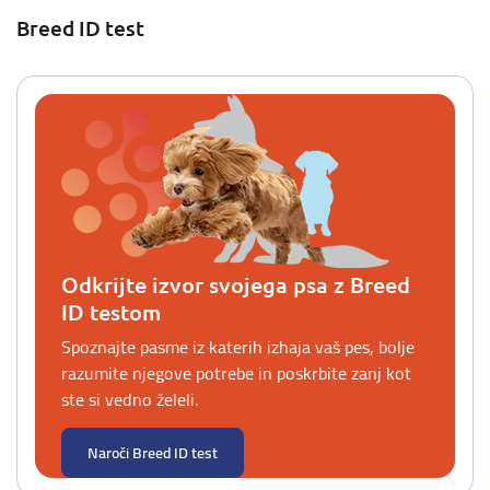
Breed ID test
Odkrijte izvor svojega psa z Breed
ID testom
Spoznajte pasme iz katerih izhaja vaš pes, bolje
razumite njegove potrebe in poskrbite zanj kot
ste si vedno želeli.
Naroči Breed ID test