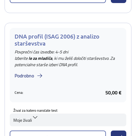
DNA profil (ISAG 2006) z analizo
starševstva
Povprečni čas izvedbe: 4-5 dni
Izberite
le za mladiča
, ki mu želiš določiti starševstvo. Za
potencialne starše izberi DNA profil.
Podrobno
50,00 €
Cena:
Žival za katero naročate test
Moje živali